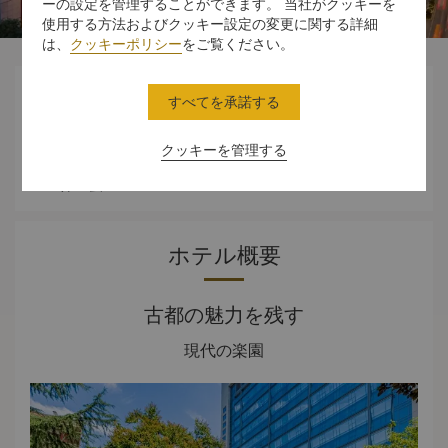
ーの設定を管理することができます。 当社がクッキーを
使用する方法およびクッキー設定の変更に関する詳細
は、
クッキーポリシー
をご覧ください。




すべてを承諾する
クッキーを管理する
スタンダード
ダイニング
体験
オファー
ルーム
ホテル概要
古都の魅力を残す
現代の楽園