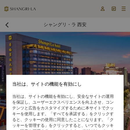



シャングリ・ラ 西安

当社は、サイトの機能を有効にし
当社は、サイトの機能を有効にし、安全なサイトの運用
今すぐ予約する

を保証し、ユーザーエクスペリエンスを向上させ、コン
テンツと広告をカスタマイズするために本サイトでクッ
キーを使用します。「すべてを承諾する」をクリックす
ると、クッキーの使用に同意したことになります。「ク
ッキーを管理する」をクリックすると、いつでもクッキ