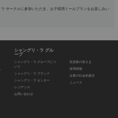
ラ サークルに参加いただき、お子様用ミールプランをお楽しみい
シャングリ・ラ グル
ープ
シャングリ・ラ グループにつ
投資家の皆さま
いて
入
採用情報
シャングリ・ラ ブランド
企業の社会的責任
シャングリ・ラ センター
ニュース
レジデンス
お問い合わせ