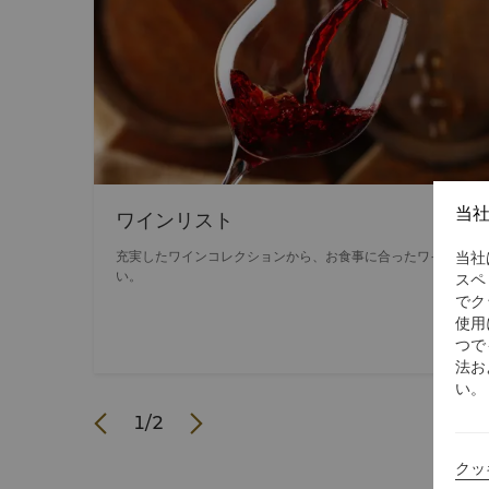
当
ワインリスト
当社
充実したワインコレクションから、お食事に合ったワインをお
い。
スペ
でク
使用
つで
法お
い。
1
/
2
クッ