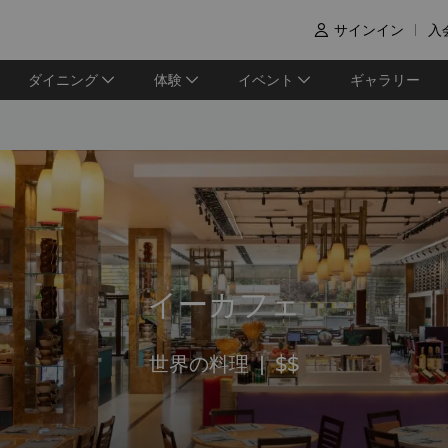
サインイン
入

ダイニング
体験
イベント
ギャラリー
イーカフェ
世界の料理
|
$$