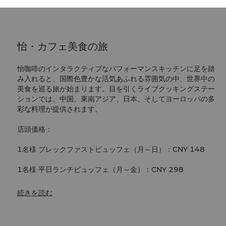
怡・カフェ美食の旅
怡咖啡のインタラクティブなパフォーマンスキッチンに足を踏
み入れると、国際色豊かな活気あふれる雰囲気の中、世界中の
美食を巡る旅が始まります。目を引くライブクッキングステー
ションでは、中国、東南アジア、日本、そしてヨーロッパの多
彩な料理が提供されます。
店頭価格：
1名様 ブレックファストビュッフェ（月～日）：CNY 148
1名様 平日ランチビュッフェ（月～金）：CNY 298
1名様 水～日曜ディナービュッフェ・週末ランチビュッフェ：
続きを読む
CNY 368
宿泊ゲスト優待価格：