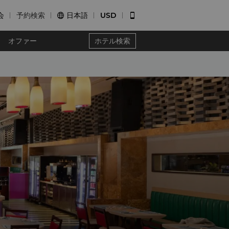
会
予約検索
日本語
USD


オファー
ホテル検索