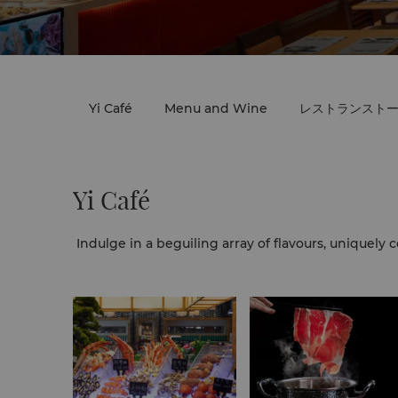
Yi Café
Menu and Wine
レストランスト
Yi Café
Indulge in a beguiling array of flavours, uniquel