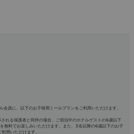
1名様 ブレックファストビュッフェ（月～日）：CNY 99
平日ランチビュッフェ（月～金）: CNY 188
水～日曜ディナービュッフェ・週末ランチビュッフェ: CNY
288
ビュッフェ料金は季節や特別祝祭日のテーマにより変動し、シ
ャングリ・ラ クラブポイントによる割引が適用可能です（一般
価格ベース）。シャングリ・ラ クラブ規約が適用されます。
クル会員に、以下のお子様用ミールプランをご利用いただけます。
事される保護者と同伴の場合、ご宿泊中のホテルゲストの6歳以下
を無料でお楽しみいただけます。また、3名以降の6歳以下のお子
ご利用いただけます。