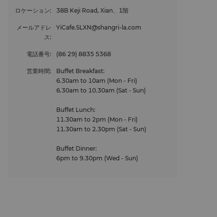
ロケーション
:
38B Keji Road, Xian、1階
メールアドレ
YiCafe.SLXN@shangri-la.com
ス
:
電話番号
:
(86 29) 8835 5368
営業時間
:
Buffet Breakfast:
6.30am to 10am (Mon - Fri)
6.30am to 10.30am (Sat - Sun)
Buffet Lunch:
11.30am to 2pm (Mon - Fri)
11.30am to 2.30pm (Sat - Sun)
Buffet Dinner:
6pm to 9.30pm (Wed - Sun)