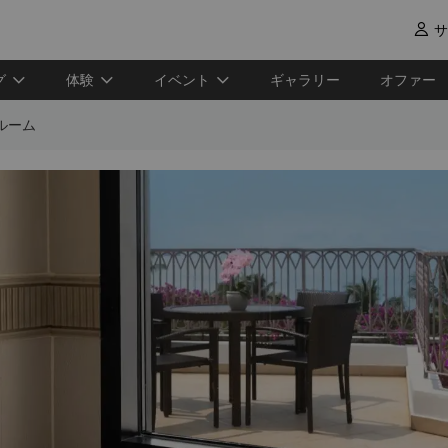
サ

グ
体験
イベント
ギャラリー
オファー
ルーム