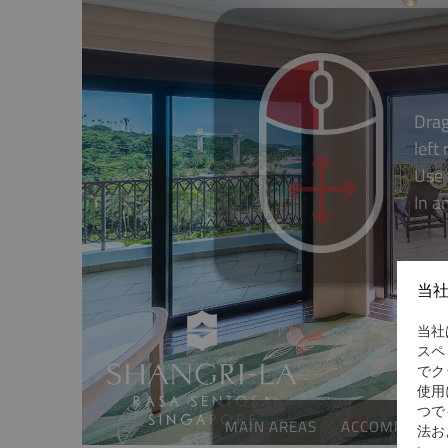
当
当社
スペ
でク
使用
つで
法お