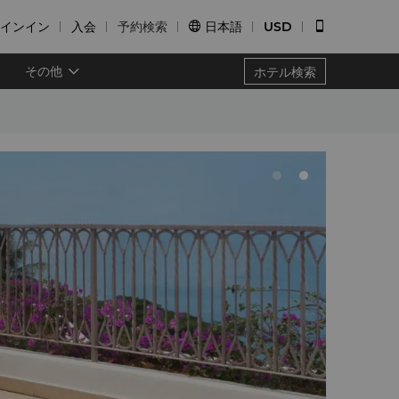
インイン
入会
予約検索
日本語
USD


その他
ホテル検索