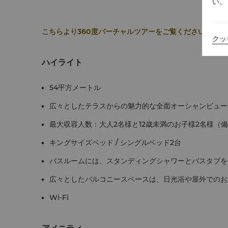
い。
こちらより360度バーチャルツアーをご覧ください。
クッ
ハイライト
54平方メートル
広々としたテラスからの魅力的な全面オーシャンビュー
最大収容人数：大人2名様と12歳未満のお子様2名様（
キングサイズベッド / シングルベッド2台
バスルームには、スタンディングシャワーとバスタブを
広々としたバルコニースペースは、日光浴や屋外でのお
Wi-Fi
アメニティ