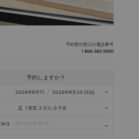
予約受付窓口の電話番号
1 866 565 5050
予約しますか？
(3泊)
1
客室
,
2
大人
,
0
子供

ャルコ