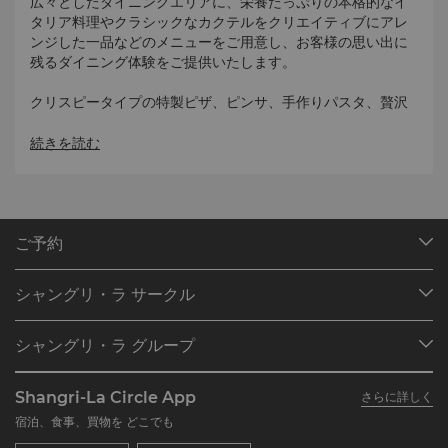
広々としたダイニングエリアに、栄養たっぷりの本格的なイ
タリア料理やクラシックなカクテルをクリエイティブにアレ
ンジした一品などのメニューをご用意し、お客様の思い出に
残るダイニング体験をご提供いたします。
クリスピータイプの特製ピザ、ピンサ、手作りパスタ、贅沢
なデザートで知られるトラピッツァは、イタリアの生命力あ
ふれる味わいをセントーサの海岸にもたらしています。イタ
続きを読む
リア沿岸の豊かな料理の伝統から着想を得たメニューに並ぶ
のは、イタリア料理のエッセンスを大切にしている昔ながら
の料理や旬の名物料理です。
本格的な味と質の高い食材を大切にして丁寧につくるシーフ
ご予約
ードのリングイネトラピッツァやピザ・シシリアーナなどの
目的地
特製料理をお召し上がりいただけます。トラピッツァの代表
シャングリ・ラ サークル
的な料理やドリンクに加え、イタリアの豊かな食文化を紹介
ご予約の検索
する期間限定の特別料理にもご期待ください。
プログラム概要
ミーティング＆イベント
シャングリ・ラ グループ
シャングリ・ラ サークルに入会
レストラン＆バー
メニューの料理は、ビーチやご自宅でゆっくりとイタリアの
シャングリ・ラ グループについて
私のアカウント
投資家の皆さま
味をお楽しみいただけるようテイクアウトもご用意しており
Shangri-La Circle App
さらに詳しく
ます。
シャングリ・ラ ブランド
よくあるお問合せや質問
採用情報
宿泊、食事、買物を どこでも
シャングリ・ラ センター
SLCに関するお問い合わせ
企業の社会的責任
テイクアウトのオンライン注文