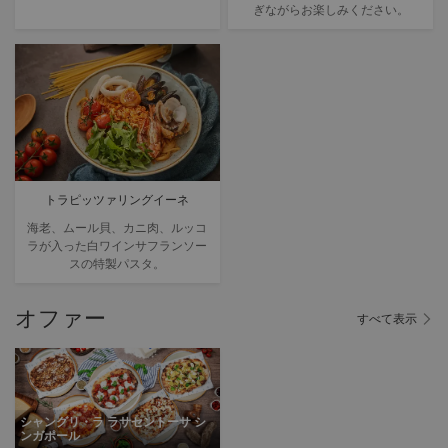
ぎながらお楽しみください。
トラピッツァリングイーネ
海老、ムール貝、カニ肉、ルッコ
ラが入った白ワインサフランソー
スの特製パスタ。
オファー
すべて表示
シャングリ・ラ ラサセントーサ シ
ンガポール