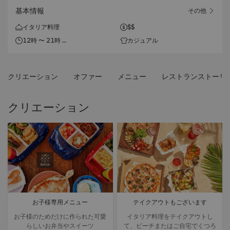
基本情報
その他
イタリア料理
$$
12時 〜 21時
カジュアル
（月曜日～木曜日）
11時 〜 22時
クリエーション
オファー
メニュー
レストランストーリ
（金曜日～日曜日 & 祝祭日）
当ホテルのレストランおよびバ
クリエーション
ーでは、次のキャッシュレス決
済のみに対応しております：デ
ビット/クレジットカード
（VISA/Mastercard）、
UnionPay、JCB、AMEX、
Alipay、WeChatPay、
ApplePay、お部屋付け、シャ
ングリ・ラ サークルポイント
の利用、アイランダーポイント
お子様専用メニュー
テイクアウトもございます
の利用。
お子様のためだけに作られた可愛
イタリア料理をテイクアウトし
らしいお弁当やスイーツ
て、ビーチまたはご自宅でくつろ