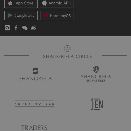
レジデンス
ニュース
トラピッツァでは、当店で人気の各種ピザ、パスタ、サラ
お問い合わせ
ダ、ドリンクを並ばずにお持ち帰りいただけるテイクアウト
のご注文をオンラインで承ります。ご注文の品は、店頭でお
受け取りください。ご注文は
こちら
からお願いいたします。