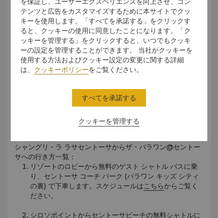
ザ・パラワン・フード・トラックで、食の冒険に出かけまし
を保証し、ユーザーエクスペリエンスを向上させ、コン
ょう。10台のトラックが、世界中から本格的な味やクリエイ
テンツと広告をカスタマイズするために本サイトでクッ
ティブなメニューをお届けします。手軽に味わえる美味しい
キーを使用します。「すべてを承諾する」をクリックす
お料理や、お気に入りのスポットが見つかることでしょう。
ると、クッキーの使用に同意したことになります。「ク
こちら
から詳細をご覧ください。
ッキーを管理する」をクリックすると、いつでもクッキ
ーの設定を管理することができます。 当社がクッキーを
ブルー・クッチーナ・セントーサ
使用する方法およびクッキー設定の変更に関する詳細
チャーミングな地中海の雰囲気を持つブルー・クッチーナ・
は、
クッキーポリシー
をご覧ください。
セントーサは、有名なギリシャ料理店の海辺の支店です。こ
のレストランでは、美味しいシーフードを中心に、お料理に
すべてを承諾する
ひとひねり効かせたメニューをお届けします。
クッキーを管理する
アクセス方法
シャングリ・ラ ラサセントーサからザ・パラワン@セントー
サへの行き方一覧：
リゾートのロビーから無料のゲスト シャトル バスに乗
り、セントーサ コーチ パーク (パラワン キッズ シティ
の裏) で下車します。スケジュールは
こちら
からご覧く
ださい。
シロソポイントからセントーサビーチの無料シャトルに