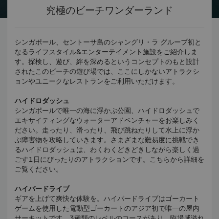
究極のビーチワンダーランド
シンガポール、セントーサ島のシャングリ・ラ グループ初と
なるライフスタイル&エンターテイメント施設をご紹介しま
す。探検し、遊び、絆を深めるというコンセプトのもと設計
されたこのビーチの遊び場では、ここにしかないアトラクシ
ョンやユニークなレストランをご利用いただけます。
ハイドロダッシュ
シンガポールで唯一の海に浮かぶ公園、ハイドロダッシュで
エキサイティングなウォーターアドベンチャーをお楽しみく
ださい。走ったり、滑ったり、飛び跳ねたりして水上に浮か
ぶ障害物を攻略していきます。さまざまな難易度に挑戦でき
るハイドロダッシュは、わくわくどきどきしながら楽しく過
ごす1日にぴったりのアトラクションです。
こちら
から詳細を
ご覧ください。
ハイパードライブ
ギアを上げて爽快な体験を。ハイパードライブはゴーカート
ゲームを使用した電動型ゴーカートのアジア初で唯一の屋内
サーキットです。3種類のレベルのコースがあり、臨場感溢れ