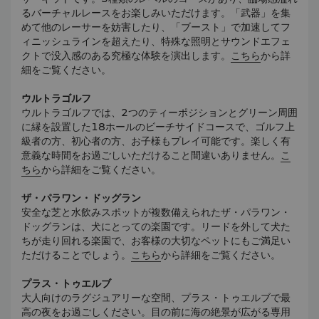
るバーチャルレースをお楽しみいただけます。「武器」を集
めて他のレーサーを妨害したり、「ブースト」で加速してフ
ィニッシュラインを超えたり、特殊な照明とサウンドエフェ
クトで没入感のある究極な体験を演出します。
こちら
から詳
細をご覧ください。
ウルトラゴルフ
ウルトラゴルフでは、2つのティーポジションとグリーン周囲
に縁を設置した18ホールのビーチサイドコースで、ゴルフ上
級者の方、初心者の方、お子様もプレイ可能です。楽しく有
意義な時間をお過ごしいただけること間違いありません。
こ
ちら
から詳細をご覧ください。
ザ・パラワン・ドッグラン
安全な芝と水飲みスポットが複数備えられたザ・パラワン・
ドッグランは、犬にとっての楽園です。リードを外して犬た
ちが走り回れる楽園で、お客様の大切なペットにもご満足い
ただけることでしょう。
こちら
から詳細をご覧ください。
プラス・トゥエルブ
大人向けのラグジュアリーな空間、プラス・トゥエルブで最
高の夜をお過ごしください。目の前に海の絶景が広がる専用