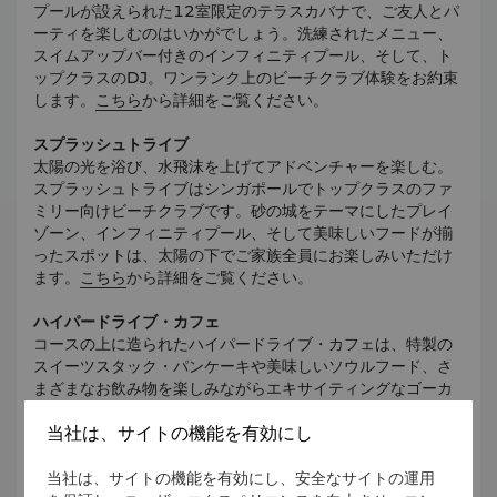
プールが設えられた12室限定のテラスカバナで、ご友人とパ
ーティを楽しむのはいかがでしょう。洗練されたメニュー、
スイムアップバー付きのインフィニティプール、そして、ト
ップクラスのDJ。ワンランク上のビーチクラブ体験をお約束
します。
こちら
から詳細をご覧ください。
スプラッシュトライブ
太陽の光を浴び、水飛沫を上げてアドベンチャーを楽しむ。
スプラッシュトライブはシンガポールでトップクラスのファ
ミリー向けビーチクラブです。砂の城をテーマにしたプレイ
ゾーン、インフィニティプール、そして美味しいフードが揃
ったスポットは、太陽の下でご家族全員にお楽しみいただけ
ます。
こちら
から詳細をご覧ください。
ハイパードライブ・カフェ
コースの上に造られたハイパードライブ・カフェは、特製の
スイーツスタック・パンケーキや美味しいソウルフード、さ
まざまなお飲み物を楽しみながらエキサイティングなゴーカ
ートアクションを鑑賞するのにうってつけです。
こちら
から
当社は、サイトの機能を有効にし
詳細をご覧ください。
ザ・パラワン・フード・トラック
当社は、サイトの機能を有効にし、安全なサイトの運用