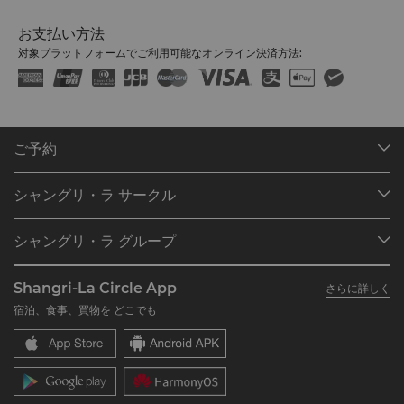
お支払い方法
対象プラットフォームでご利用可能なオンライン決済方法:
ご予約
目的地
シャングリ・ラ サークル
ご予約の検索
プログラム概要
ミーティング＆イベント
シャングリ・ラ グループ
シャングリ・ラ サークルに入会
レストラン＆バー
シャングリ・ラ グループについて
私のアカウント
投資家の皆さま
Shangri-La Circle App
さらに詳しく
シャングリ・ラ ブランド
よくあるお問合せや質問
採用情報
宿泊、食事、買物を どこでも
シャングリ・ラ センター
SLCに関するお問い合わせ
企業の社会的責任
レジデンス
ニュース
お問い合わせ