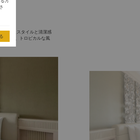
する方
さ
を超越したスタイルと清潔感
る
屋からも、トロピカルな風