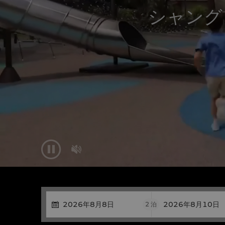
シャング


2
泊