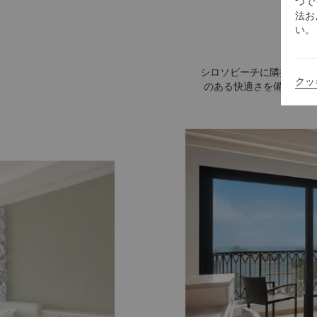
つで
法お
い。
シロソビーチに隣接し、南
クッ
のある快適さを備えた、