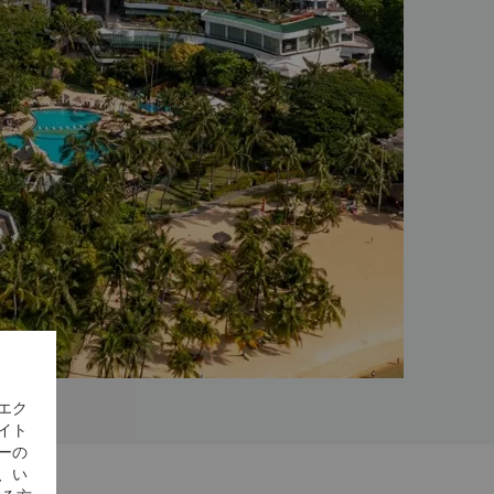
エク
イト
ーの
、い