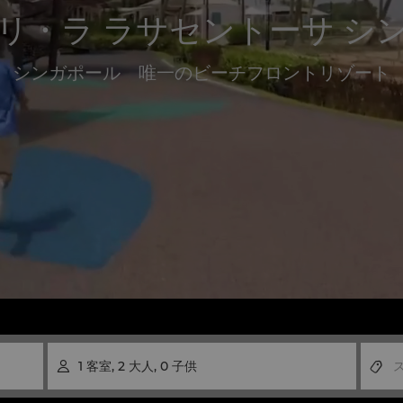
リ・ラ ラサセントーサ シ
シンガポール 唯一のビーチフロントリゾート
1
客室
,
2
大人
,
0
子供
