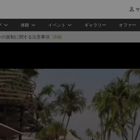
サ

グ
体験
イベント
ギャラリー
オファー
ーの規制に関する注意事項
詳細