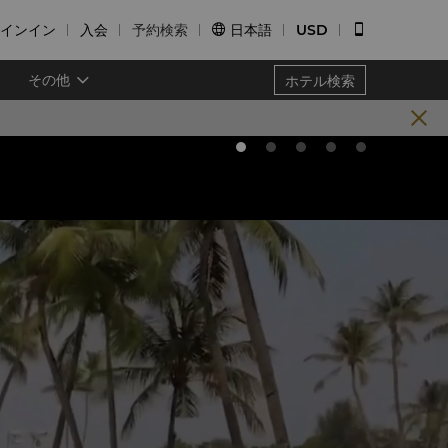
インイン
入会
予約検索
日本語
USD


その他
ホテル検索
