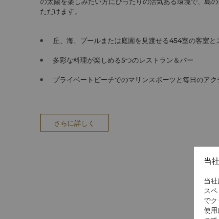
の太陽を楽しみたい方にぴったりの活気ある環境で、島の
ただけます。
丘、海、プールまたは庭園を見渡せる454室の客室と
多彩な料理が楽しめる5つのレストラン＆バー
プライベートビーチでのマリンスポーツと毎日のアク
さらに詳しく
当
当社
スペ
でク
使用