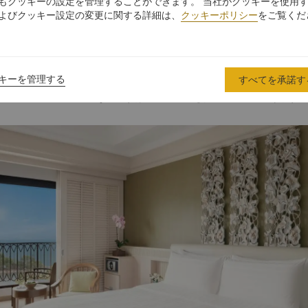
もクッキーの設定を管理することができます。 当社がクッキーを使用
よびクッキー設定の変更に関する詳細は、
クッキーポリシー
をご覧くだ
おすすめの客室タイプ
シナ海を望むシャングリ・ラ ラサセントーサ シンガポールは、時代
キーを管理する
すべてを承諾す
454室の洗練されたゲストルームとスイートを擁しています。どのお部
景、プール、海、庭園など、すばらしい眺めをお楽しみいただけます。