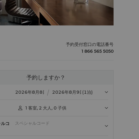
予約受付窓口の電話番号
1 866 565 5050
予約しますか？
(1泊)
1
客室
,
2
大人
,
0
子供

ャルコ