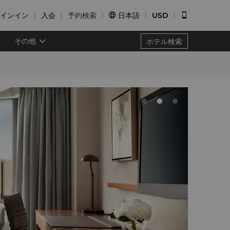
インイン
入会
予約検索
日本語
USD


その他
ホテル検索