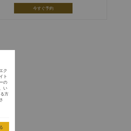
今すぐ予約
エク
イト
ーの
、い
する方
さ
る