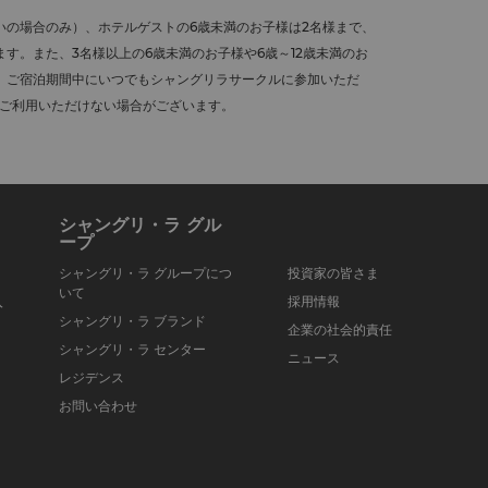
いの場合のみ）、ホテルゲストの6歳未満のお子様は2名様まで、
す。また、3名様以上の6歳未満のお子様や6歳～12歳未満のお
、ご宿泊期間中にいつでもシャングリラサークルに参加いただ
をご利用いただけない場合がございます。
シャングリ・ラ グル
ープ
シャングリ・ラ グループにつ
投資家の皆さま
いて
入
採用情報
シャングリ・ラ ブランド
企業の社会的責任
シャングリ・ラ センター
ニュース
レジデンス
お問い合わせ