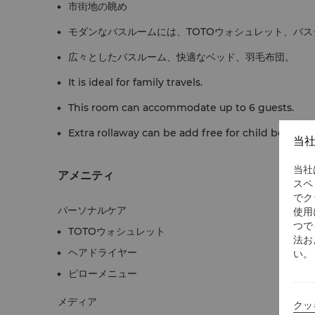
市街地の眺め
モダンなバスルームには、TOTOウォシュレット、バ
広々としたバスルーム、快適なベッド、羽毛布団。
It is ideal for family travels.
This room can accommodate up to 6 guests.
Extra rollaway can be add free for child below 12
当
当社
アメニティ
スペ
でク
パーソナルケア
使用
つで
TOTOウォシュレット
法お
ヘアドライヤー
い。
ピローメニュー
メディア
クッ