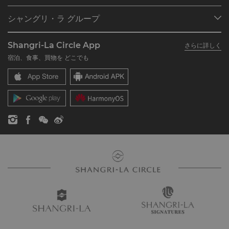
プログラム概要
ミーティング＆イベント
シャングリ・ラ グループ
シャングリ・ラ サークルに入会
レストラン＆バー
シャングリ・ラ グループについて
私のアカウント
投資家の皆さま
Shangri-La Circle App
さらに詳しく
シャングリ・ラ ブランド
よくあるお問合せや質問
採用情報
宿泊、食事、買物を どこでも
シャングリ・ラ センター
SLCに関するお問い合わせ
企業の社会的責任
レジデンス
ニュース
お問い合わせ