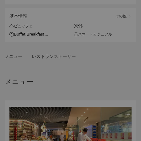
基本情報
その他
ビュッフェ
$$
Buffet Breakfast
スマートカジュアル
6時 - 10時 (Working Day)
6時 - 10時30分 (Saturday,
Sunday and Public Holiday)
メニュー
レストランストーリー
Buffet Lunch
11時30分 - 14時30分
メニュー
Buffet Dinner
17時30分 - 21時
À la carte
6時 - 23時