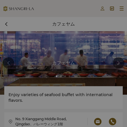



カフェヤム
カフェヤム
Enjoy varieties of seafood buffet with international
flavors.
No. 9 Xianggang Middle Road,
Qingdao、バレーウィング1階