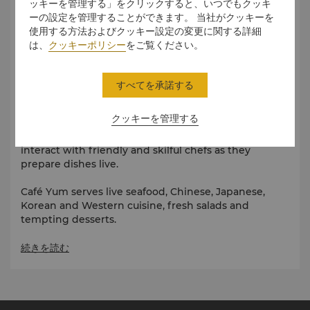
ッキーを管理する」をクリックすると、いつでもクッキ
ーの設定を管理することができます。 当社がクッキーを
使用する方法およびクッキー設定の変更に関する詳細
は、
クッキーポリシー
をご覧ください。
International Buffet Spreads
すべてを承諾する
An all-day dining restaurant, Café Yum offers a la
クッキーを管理する
carte options and a magnificent international buffet
spread, with open-cooking stations where diners
interact with friendly and skilful chefs as they
prepare dishes live.
Café Yum serves live seafood, Chinese, Japanese,
Korean and Western cuisine, fresh salads and
tempting desserts.
続きを読む
Breakfast: CNY 182
per person
Lunch & Dinner: CNY 378
per person