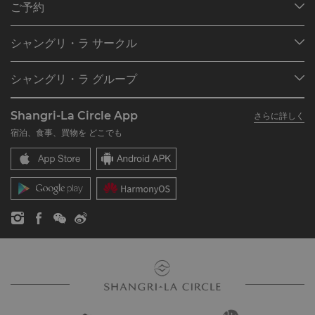
ご予約
目的地
シャングリ・ラ サークル
ご予約の検索
プログラム概要
ミーティング＆イベント
シャングリ・ラ グループ
シャングリ・ラ サークルに入会
レストラン＆バー
シャングリ・ラ グループについて
私のアカウント
投資家の皆さま
Shangri-La Circle App
さらに詳しく
シャングリ・ラ ブランド
よくあるお問合せや質問
採用情報
宿泊、食事、買物を どこでも
シャングリ・ラ センター
SLCに関するお問い合わせ
企業の社会的責任
レジデンス
ニュース
お問い合わせ