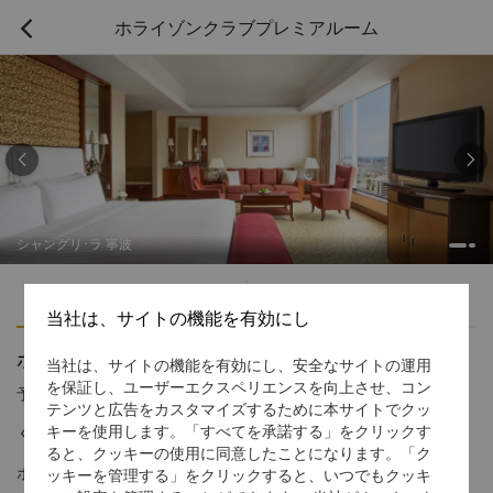
ホライゾンクラブプレミアルーム



シャングリ･ラ 寧波
ハイライト
アメニティ
当社は、サイトの機能を有効にし
ホライゾンクラブプレミアルーム
当社は、サイトの機能を有効にし、安全なサイトの運用
を保証し、ユーザーエクスペリエンスを向上させ、コン
予約受付窓口の電話番号
1 866 565 5050
テンツと広告をカスタマイズするために本サイトでクッ
くつろぎのスペース 都会のオアシス
キーを使用します。「すべてを承諾する」をクリックす
ると、クッキーの使用に同意したことになります。「ク
ホライゾンクラブプレミアルームではゆったりとしたスペース
ッキーを管理する」をクリックすると、いつでもクッキ