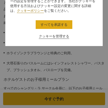
ーの設定を管理することができます。 当社がクッキーを
と、高級ベッドリネンやレインフォレストシャワーが備わった上
使用する方法およびクッキー設定の変更に関する詳細
品な大理石のバスルームなど、充実したアメニティをご用意して
は、
クッキーポリシー
をご覧ください。
おります。旅慣れたゲストの皆様おひとりおひとりに合ったきめ
細やかなサービスをお届けいたします。
すべてを承諾する
≈68平方メートル
クッキーを管理する
パノラマシティビュー。
ホライゾンクラブラウンジと特典のご利用。
大理石張りのバスルームにはレインフォレストシャワー、バスタ
ブ、プラッシュタオル、バスローブを完備。
ホテルゲストのお子様用ミールプラン
すべてのシャングリ・ラ サークル会員に、以下のお子様用ミール
プランをご利用いただけます。
今すぐ予約