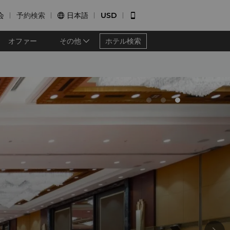
会
予約検索
日本語
USD


オファー
その他
ホテル検索