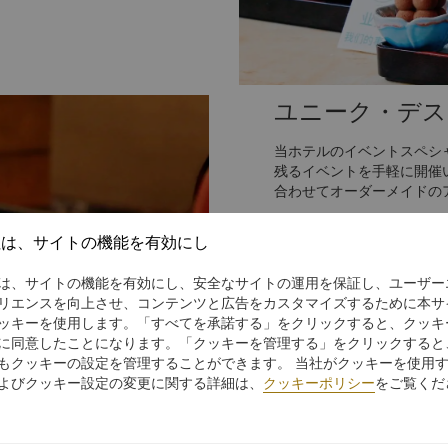
でのエクササイズ：グループ
パーティーやレセプションと
グ中にリフレッシュメントを
す。
は、Eメール
ユニーク・デス
当ホテルのイベントスペシ
残るイベントを手軽に開催
合わせてオーダーメイドのア
8799 8888 にてお問合
社は、サイトの機能を有効にし
さらに詳しく
は、サイトの機能を有効にし、安全なサイトの運用を保証し、ユーザー
リエンスを向上させ、コンテンツと広告をカスタマイズするために本サ
ッキーを使用します。「すべてを承諾する」をクリックすると、クッキ
に同意したことになります。「クッキーを管理する」をクリックすると
もクッキーの設定を管理することができます。 当社がクッキーを使用
よびクッキー設定の変更に関する詳細は、
クッキーポリシー
をご覧くだ