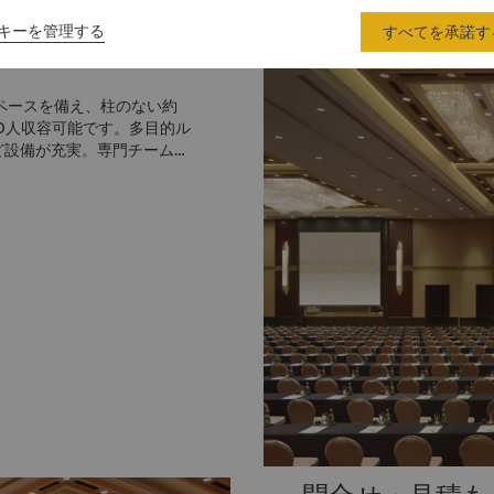
キーを管理する
すべてを承諾す
スペースを備え、柱のない約
00人収容可能です。多目的ル
など設備が充実。専門チームが
トします。