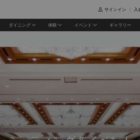
サインイン
入

ダイニング
体験
イベント
ギャラリー