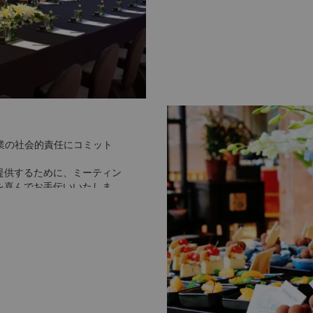
企業の社会的責任にコミット
提供するために、ミーティン
を喜んでお手伝いいたしま
や総会まで、エコフレンド
ムのスケジュールを充実させ
- -企業の社会的責任への取
し生徒達とランチを共にしま
供 - 農場で午後のティーブ
望に応じたミーティングパッ
客様向けに、健康増進をテー
ルーフトップテラスが一味違