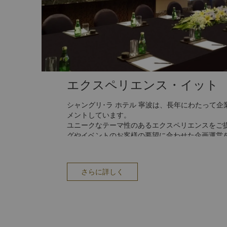
エクスペリエンス・イット
シャングリ･ラ ホテル 寧波は、長年にわたって
メントしています。
ユニークなテーマ性のあるエクスペリエンスをご
グやイベントのお客様の要望に合わせた企画運営
す。
エグゼクティブ ミーティングからカンフェレンス
リーな様々なアクティビティーを通じてプログラ
さらに詳しく
ることができます：
徒歩で四明山小学校と而都寺を訪問する1日ツアー 
り組みの一環で支援している四明山小学校を訪問
す。学校でのミーティング会場を必要に応じてご提
レイク
シャングリ･ラ ホテル 寧波では、お客様のご要
現地の企業のゲストのお客様やMICEゲストのお
ケージを企画運営いたします。テラスガーデンや