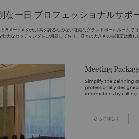
別な一日 プロフェッショナルサポ
広さと8メートルの天井高を誇る柱のない荘厳なグランドボールルームで
な壮大なセッティングをご用意しており、様々の大きさの会議室は親し
Meeting Packag
Simplify the palnning o
professionally designe
informations by callin
events.slnb@shangri-la
さらに詳しく