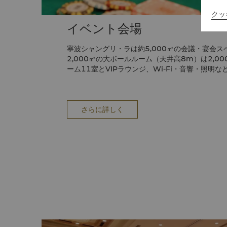
クッ
イベント会場
寧波シャングリ・ラは約5,000㎡の会議・宴会
2,000㎡の大ボールルーム（天井高8m）は2,0
ーム11室とVIPラウンジ、Wi-Fi・音響・照明
ハイクオリティなカスタマイズイベントをサポー
さらに詳しく