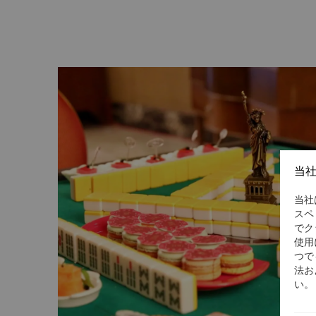
マにしたコーヒーブレイクメニューと屋外や屋内
ったエクスペリエンスをご提供します。カクテル
のサイズは20名～30名となります。ミーティン
ミーティングのブレイクタイムにも絶好の場所で
お問合せは、電話 (86 574) 8799 8888 また
ご提供いたします。
events.slnb@shangri-la.com
にて承ります。
当
当社
スペ
でク
使用
つで
法お
い。