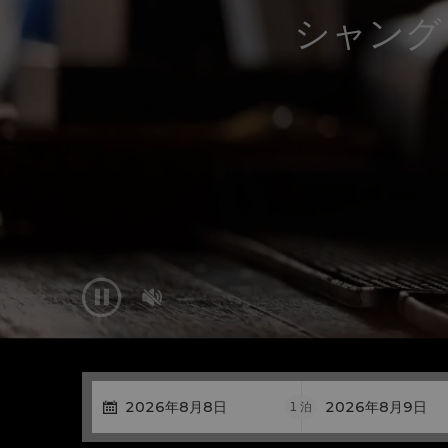
シャング


1
泊