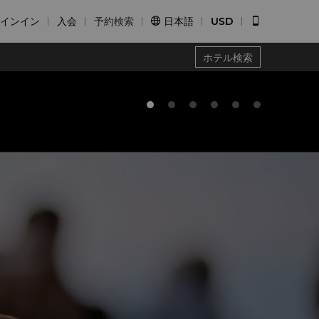
インイン
入会
予約検索
日本語
USD


ホテル検索