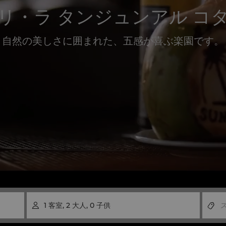
リ・ラ タンジュンアル コ
自然の美しさに囲まれた、五感が喜ぶ楽園です。
1
客室
,
2
大人
,
0
子供
