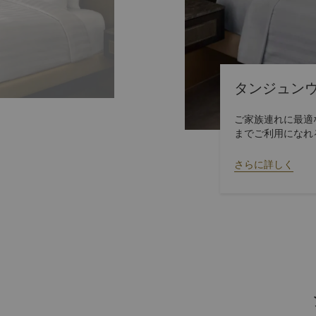
タンジュン
ご家族連れに最適
までご利用になれ
に位置し、バルコ
子様それぞれに、
さらに詳しく
ヒーメーカー「ネ
テラスルームとつ
あるクールゾーンへの入場が無料です。 タンジ
ご宿泊の大人2名
ゥ」にてビュッフェスタ
いる「お子様のお食
360度バーチャ