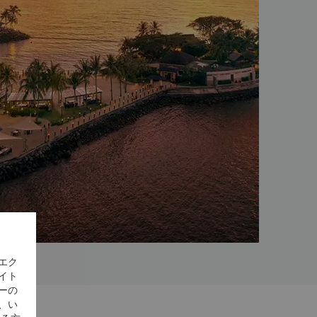
エク
イト
ーの
、い