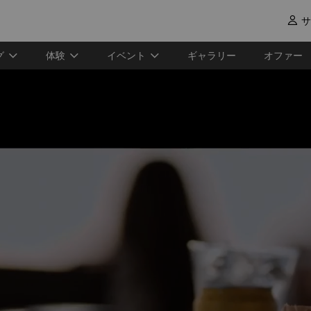
サ

グ
体験
イベント
ギャラリー
オファー