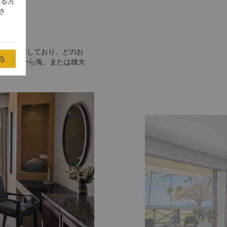
する方
さ
イートを擁しており、どのお
る
イートから海、または雄大