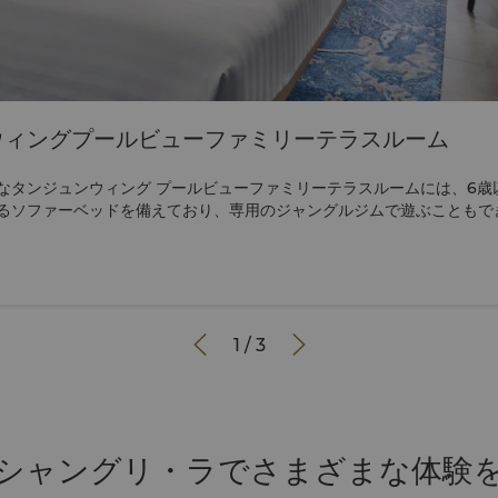
ウィングプールビューファミリーテラスルーム
なタンジュンウィング プールビューファミリーテラスルームには、6歳
るソファーベッドを備えており、専用のジャングルジムで遊ぶこともで
ニーを通ってスイミングプール、ガーデン、キッズクラブに簡単にアクセ
アメニティキット、ウェルカムバッグをプレゼント。保護者の方は、客
スプレッソ」をご利用いただけます。こちらのお部屋をタンジュンウィ
なげて、多世代のご家族でご宿泊いただくこともできます。12歳以下の
ュンプールビューファミリーテラスルームにご宿泊の場合、
様が同伴する12歳未満のお子様2名様まで、オールデイダイニングレスト


1
/
3
イルのお食事を追加料金なしでお楽しみいただけます。 本ページ下部に記載されて
事に関するポリシー」は、こちらの客室カテゴリーには適用されません。 こち
ルツアーをご覧ください。
シャングリ・ラでさまざまな体験