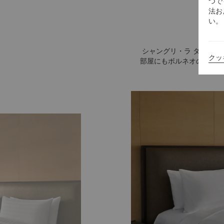
つで
法お
い。
シャングリ・ラ タンジュ
クッ
部屋にもボルネオの自然の