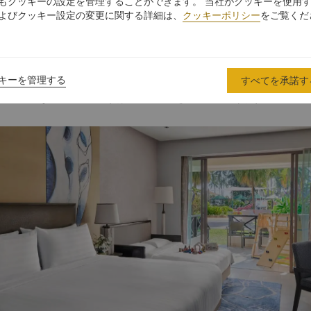
もクッキーの設定を管理することができます。 当社がクッキーを使用
よびクッキー設定の変更に関する詳細は、
クッキーポリシー
をご覧くだ
おすすめの客室タイプ
ンアル コタキナバルは、498室のモダンかつ豪華なゲストルームとス
キーを管理する
すべてを承諾す
ように豊かな色彩と素材を使用しております。多くのゲストルームとス
なキナバル山のすばらしい眺めをご覧いただけます。