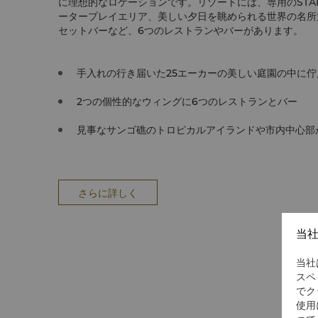
に理想的なロケーションです。リゾートには、専用のSTA
ータープレイエリア、美しい夕日を眺められる世界の名所
セットバーなど、6つのレストランやバーがあります。
手入れの行き届いた25エーカーの美しい庭園の中に佇
2つの個性的なウィングに6つのレストランとバー
見事なサンゴ礁のトロピカルアイランドや市内中心部か
さらに詳しく
当
当社
スペ
でク
使用