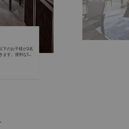
以下のお子様が2名
きます。便利な1階
スできます。 お
室内に備えたコー
ング プールビュー
お子様は、近くに
ラン「カフェ タト
らより
を