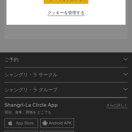
理をご提供します。
クッキーを管理する
近日オープン予定。
ご予約
目的地
シャングリ・ラ サークル
ご予約の検索
プログラム概要
ミーティング＆イベント
シャングリ・ラ グループ
シャングリ・ラ サークルに入会
レストラン＆バー
シャングリ・ラ グループについて
私のアカウント
投資家の皆さま
Shangri-La Circle App
さらに詳しく
シャングリ・ラ ブランド
よくあるお問合せや質問
採用情報
宿泊、食事、買物を どこでも
シャングリ・ラ センター
SLCに関するお問い合わせ
企業の社会的責任
レジデンス
ニュース
お問い合わせ