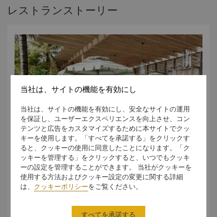
レストランストーリー
当社は、サイトの機能を有効にし
当社は、サイトの機能を有効にし、安全なサイトの運用
を保証し、ユーザーエクスペリエンスを向上させ、コン
テンツと広告をカスタマイズするために本サイトでクッ
キーを使用します。「すべてを承諾する」をクリックす
ると、クッキーの使用に同意したことになります。「ク
ッキーを管理する」をクリックすると、いつでもクッキ
ーの設定を管理することができます。 当社がクッキーを
サバ州の恵みに根ざした海辺の味わい
使用する方法およびクッキー設定の変更に関する詳細
は、
クッキーポリシー
をご覧ください。
Linaraは、サバ州の豊かな大地と海の恵みに着想を得たファ
ーム・トゥ・テーブルのコースタルビストロ＆グリルです。
落ち着きのある洗練された空間で、こだわりのコースタル料
すべてを承諾する