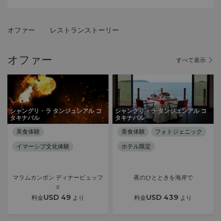
オファー
レストランストーリー
オファー
すべて表示
シャングリ・ラ タンジュンアル コ
シャングリ・ラ タンジュンアル コ
タキナバル
タキナバル
美食体験
美食体験
フォトジェニック
イマーシブ文化体験
ホテル限定
駐車場無料
マラムカンポン ディナービュッフ
夜のひとときを海岸で
ェ
USD 49
USD 439
料金
より
料金
より