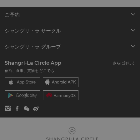
ご予約
目的地
シャングリ・ラ サークル
ご予約の検索
プログラム概要
ミーティング＆イベント
シャングリ・ラ グループ
シャングリ・ラ サークルに入会
レストラン＆バー
シャングリ・ラ グループについて
私のアカウント
投資家の皆さま
Shangri-La Circle App
さらに詳しく
シャングリ・ラ ブランド
よくあるお問合せや質問
採用情報
宿泊、食事、買物を どこでも
シャングリ・ラ センター
SLCに関するお問い合わせ
企業の社会的責任
レジデンス
ニュース
お問い合わせ