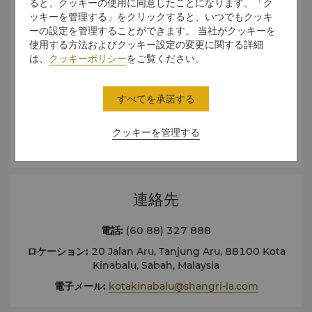
ると、クッキーの使用に同意したことになります。「ク
ッキーを管理する」をクリックすると、いつでもクッキ
ーの設定を管理することができます。 当社がクッキーを
使用する方法およびクッキー設定の変更に関する詳細
は、
クッキーポリシー
をご覧ください。
すべてを承諾する
クッキーを管理する
こちらより360度バーチャルツアーをご覧ください。
連絡先
電話
:
(60 88) 327 888
ロケーション
:
20 Jalan Aru, Tanjung Aru, 88100 Kota
Kinabalu, Sabah, Malaysia
電子メール
:
kotakinabalu@shangri-la.com