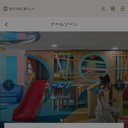



クールゾーン
クールゾーン