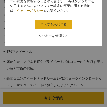
ーの設定を管理することができます。 当社がクッキーを
1ベッドルームホライゾンシティ&シービュースイートとデラック
使用する方法およびクッキー設定の変更に関する詳細
スシービュールームのインターコネクティングルームは、くつろ
は、
クッキーポリシー
をご覧ください。
ぎ、遊び、またはシンプルに広いスペースを楽しむのに最適で
す。大家族またはご友人同士のグループで、曲線的なバルコニー
すべてを承諾する
から市街のパノラマや海の景色を楽しんだり、床から天井まであ
る窓からたっぷりと差し込む自然光をご満喫いただくことができ
クッキーを管理する
ます。
170平方メートル
床から天井まである窓やプライベートバルコニーから見渡す美し
い海と市街の眺め。
豪華なエンスイートベッドルーム2室にウォークインクローゼッ
トと、マスタースイートに独立したリビングルーム。
1キングサイズベッドと2ツインベッドで、4名様までご滞在いた
今すぐ予約
だけ、7人目のお客様もご滞在いただけるオプションもご用意し