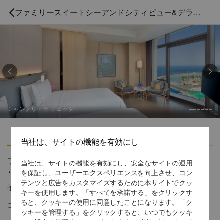
ファミリースイートシーアンドシティビュー&デラックスルームシービューインターコネクティング



シャングリ・ラ ジェッダ
ハイライト
アメニティ
当社は、サイトの機能を有効にし
ファミリースイートシーアンドシティビュー&デラ
当社は、サイトの機能を有効にし、安全なサイトの運用
ックスルームシービューインターコネクティング
を保証し、ユーザーエクスペリエンスを向上させ、コン
テンツと広告をカスタマイズするために本サイトでクッ
予約受付窓口の電話番号
1 866 565 5050
キーを使用します。「すべてを承諾する」をクリックす
ると、クッキーの使用に同意したことになります。「ク
コーニッシュの広々とした豪華な客室
ッキーを管理する」をクリックすると、いつでもクッキ