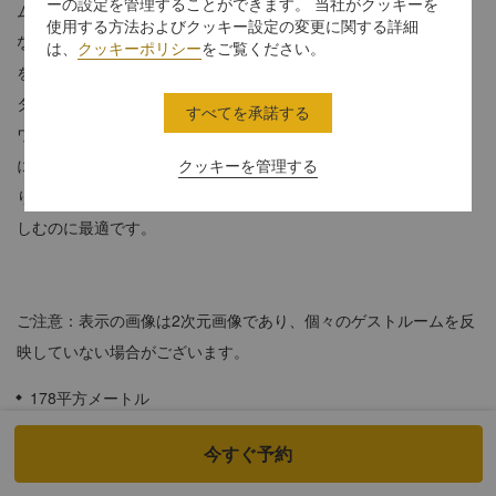
ーの設定を管理することができます。 当社がクッキーを
ムデラックスレジデンスが、リラクゼーションと生産性の理想的
使用する方法およびクッキー設定の変更に関する詳細
なバランスを提供いたします。現代的なデザインと穏やかな色調
は、
クッキーポリシー
をご覧ください。
を引き立てるのが、たっぷりと降り注ぐ自然光とジッダ・ウォー
ターフロントの感動的な景色です。調理器具完備のキッチンと、
すべてを承諾する
ワークスペースに最適な独立したオフィスでご自宅のように便利
に滞在いただけます。リビングとダイニングスペースではゆった
クッキーを管理する
りと過ごすことができ、広々としたバルコニーは紅海の眺望を楽
しむのに最適です。
ご注意：表示の画像は2次元画像であり、個々のゲストルームを反
映していない場合がございます。
178平方メートル
広々としたプライベートバルコニーからの息をのむような海の眺
今すぐ予約
望。