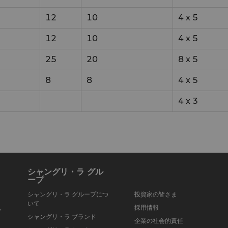
12
10
4
x
5
12
10
4
x
5
25
20
8
x
5
8
8
4
x
5
4
x
3
シャングリ・ラ グル
ープ
シャングリ・ラ グループにつ
投資家の皆さま
いて
入
採用情報
シャングリ・ラ ブランド
企業の社会的責任