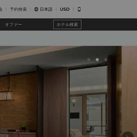
会
予約検索
日本語
USD


オファー
ホテル検索