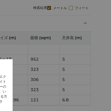
検索結果
メートル
フィート
イズ (m)
面積 (sqm)
天井高 (m)
6
x
17
952
5
9
x
17
323
5
エク
8
x
17
306
5
イト
ーの
9
x
17
323
5
、い
する方
.8
x
14.96
121
6.8
さ