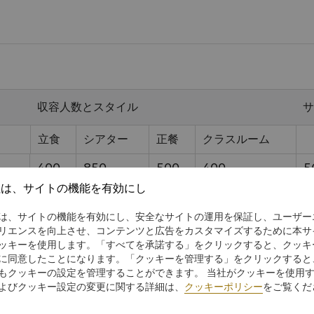
収容人数とスタイル
サ
立食
シアター
正餐
クラスルーム
400
850
500
400
5
社は、サイトの機能を有効にし
128
300
160
128
1
は、サイトの機能を有効にし、安全なサイトの運用を保証し、ユーザー
136
250
170
136
1
リエンスを向上させ、コンテンツと広告をカスタマイズするために本サ
ッキーを使用します。「すべてを承諾する」をクリックすると、クッキ
128
300
160
128
1
に同意したことになります。「クッキーを管理する」をクリックすると
もクッキーの設定を管理することができます。 当社がクッキーを使用
80
80
50
6
よびクッキー設定の変更に関する詳細は、
クッキーポリシー
をご覧くだ