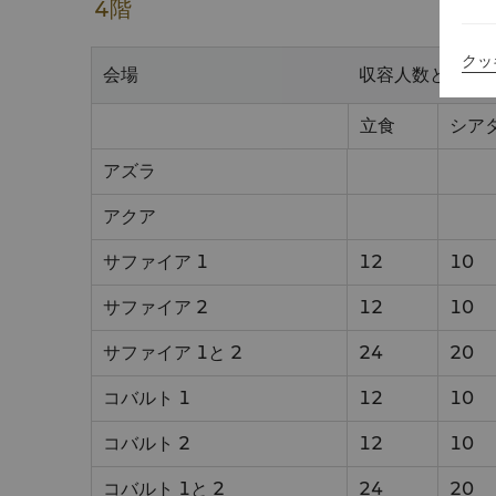
4階
クッ
会場
収容人数とスタ
立食
シア
アズラ
アクア
サファイア 1
12
10
サファイア 2
12
10
サファイア 1と 2
24
20
コバルト 1
12
10
コバルト 2
12
10
コバルト 1と 2
24
20