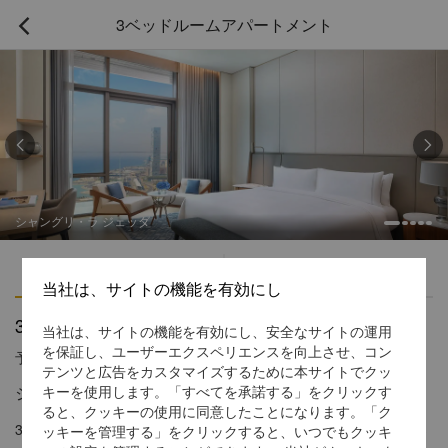
3ベッドルームアパートメント



シャングリ・ラ ジェッダ
ハイライト
アメニティ
当社は、サイトの機能を有効にし
3ベッドルームアパートメント
当社は、サイトの機能を有効にし、安全なサイトの運用
を保証し、ユーザーエクスペリエンスを向上させ、コン
予約受付窓口の電話番号
1 866 565 5050
テンツと広告をカスタマイズするために本サイトでクッ
ジッダ・ウォーターフロントにある究極の居住空間
キーを使用します。「すべてを承諾する」をクリックす
ると、クッキーの使用に同意したことになります。「ク
3ベッドルームのアパートメントは、実際のレジデンス相当の広さ
ッキーを管理する」をクリックすると、いつでもクッキ