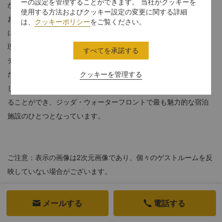
ーの設定を管理することができます。 当社がクッキーを
があり、長期滞在のご家族にとって必要なものを全て取り揃えて
使用する方法およびクッキー設定の変更に関する詳細
おります。スペースが分離されているので、お仕事と遊びを同時
は、
クッキーポリシー
をご覧ください。
に行うことも可能で、どなたも快適に過ごせる長期のご滞在を実
現します。リビングルームでくつろいだり、調理器具完備のキッ
すべてを承諾する
チンでコーヒーを淹れたり、ダイニングルームで語らいを楽しん
だり、独立したオフィススペースでお仕事をするなどしてお過ご
クッキーを管理する
しください。バルコニーからは、どこまでも続く海の景色を眺め
ることができ、ジッダ・ウォーターフロントで最も魅力的な宿泊
施設のひとつとなっています。
ご注意：表示の画像は2次元画像であり、個々のゲストルームを反
映していない場合がございます。
290平方メートル
メールする
電話する


床から天井まである窓やプライベートバルコニーから見渡す市街