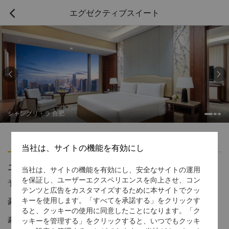
エグゼクティブスイート



シャングリ・ラ 合肥
ハイライト
アメニティ
当社は、サイトの機能を有効にし
エグゼクティブスイート
当社は、サイトの機能を有効にし、安全なサイトの運用
を保証し、ユーザーエクスペリエンスを向上させ、コン
予約受付窓口の電話番号
1 866 565 5050
テンツと広告をカスタマイズするために本サイトでクッ
豪華で快適な空間
キーを使用します。「すべてを承諾する」をクリックす
ると、クッキーの使用に同意したことになります。「ク
豪華なエグゼクティブスイートには、プライベートミーティング
ッキーを管理する」をクリックすると、いつでもクッキ