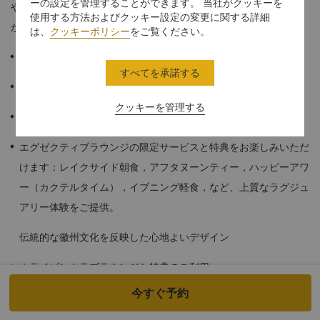
ーの設定を管理することができます。 当社がクッキーを
や社交での集まりに最適なリビングルーム、そしてベッドルーム
使用する方法およびクッキー設定の変更に関する詳細
がございます。
は、
クッキーポリシー
をご覧ください。
≈90平方メートル
すべてを承諾する
壮大な眺望
クッキーを管理する
≈90平方メートル
エグゼクティブラウンジの限定サービスと特典をお楽しみいただ
けます：レイクサイド朝食，アフタヌーンティー，ハッピーアワ
ー（カクテルタイム），イブニング軽食，など、上質なラグジュ
アリー体験をご提供。
伝統的な徽州文化を反映した心地よいデザイン
ホライゾンクラブラウンジと特典のご利用
今すぐ予約
シャワールームとバスタブが備わった大理石造りのバスルーム