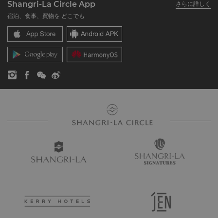
Shangri-La Circle App
さらに詳しく
シャングリ・ラ ブランド
よくあるお問合せや質問
採用情報
宿泊、食事、買物を どこでも
シャングリ・ラ センター
SLCに関するお問い合わせ
企業の社会的責任
レジデンス
ニュース
お問い合わせ