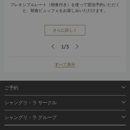
フレキシブルレート（朝食付き）を使って宿泊予約いただく
不
と、朝食ビュッフェをお楽しみいただけます。
さらに詳しく
1
/
3
すべて表示
ご予約
目的地
シャングリ・ラ サークル
ご予約の検索
プログラム概要
ミーティング＆イベント
シャングリ・ラ グループ
シャングリ・ラ サークルに入会
レストラン＆バー
シャングリ・ラ グループについて
私のアカウント
投資家の皆さま