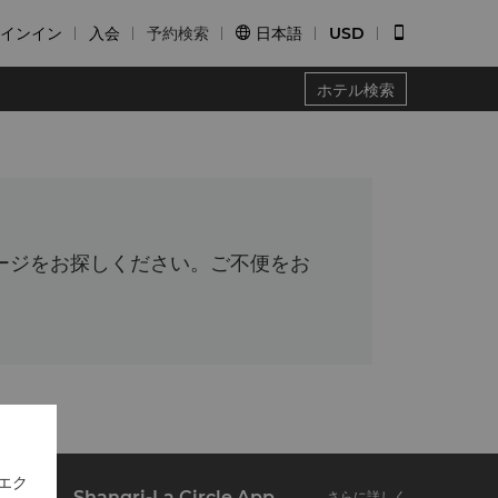
インイン
入会
予約検索
日本語
USD


ホテル検索
ージをお探しください。ご不便をお
エク
Shangri-La Circle App
さらに詳しく