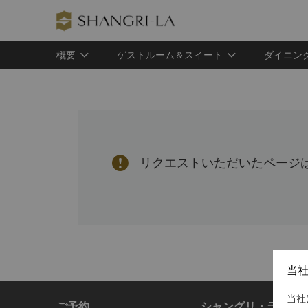
概要
ゲストルーム＆スイート
ダイニン

リクエストいただいたページ
当
当社
ご予約
シャングリ・ラ サー