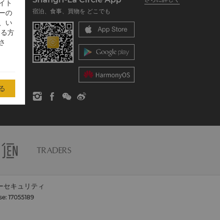
イト
宿泊、食事、買物を どこでも
ーの
、い
する方
さ
る
ーセキュリティ
se: 17055189