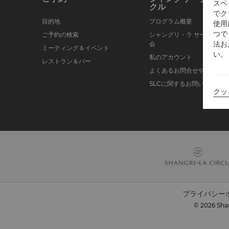
スペ
クル
でク
目的地
プログラム概要
使用
つで
ご予約の検索
シャングリ・ラ サークルに
法お
会
ミーティング＆イベント
い。
私のアカウント
レストラン＆バー
よくあるお問合せや質問
SLCに関するお問い合わせ
クッ
プライバシー
© 2026 Shan