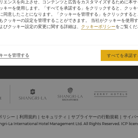
リエンスを向上させ、コンテンツと広告をカスタマイズするために本サ
ープ
ッキーを使用します。「すべてを承諾する」をクリックすると、クッキ
シャングリ・ラ グループにつ
投資家の皆さま
に同意したことになります。「クッキーを管理する」をクリックすると
いて
もクッキーの設定を管理することができます。 当社がクッキーを使用
入
採用情報
よびクッキー設定の変更に関する詳細は、
クッキーポリシー
をご覧くだ
シャングリ・ラ ブランド
企業の社会的責任
シャングリ・ラ センター
ニュース
レジデンス
お問い合わせ
キーを管理する
すべてを承諾す
ポリシー
利用規約
セキュリティ
サプライヤーの行動規範
サイバ
|
|
|
|
gri-La International Hotel Management Ltd. All Rights Reserved.
ICP licen