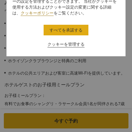
ーの設定を管理することができます。 当社がクッキーを
みいただけるホライゾンレイクサイドガーデンビュールームは、
使用する方法およびクッキー設定の変更に関する詳細
ワンランク上のサービスをご希望の旅行者に最適なお部屋です。
は、
クッキーポリシー
をご覧ください。
≈36平方メートル
すべてを承諾する
西湖のそばにあるホテルの庭園の眺め
クッキーを管理する
コットン製の寝具類
ホライゾンクラブラウンジと特典のご利用
ホテルの公共エリアおよび客室に高速Wi-Fiを提供しています。
ホテルゲストのお子様用ミールプラン
お子様ミールプラン：
有料でお食事のシャングリ・ラサークル会員1名が同伴される7歳
未満のお子様は、最大2名までオールデイダイニングのビュッフェ
を無料でお楽しみいただけます。3人目以降の7歳未満のお子様、
今すぐ予約
および７～11歳のお子様は50％割引でご利用いただけます。