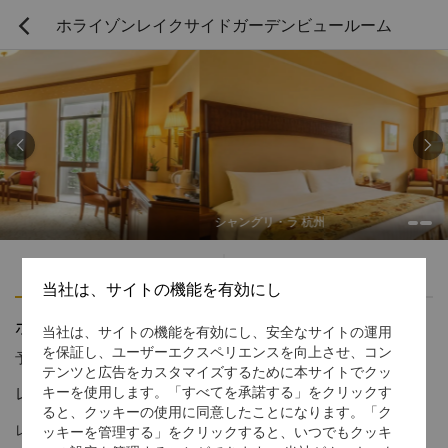
ホライゾンレイクサイドガーデンビュールーム



シャングリ・ラ 杭州
ハイライト
アメニティ
当社は、サイトの機能を有効にし
ホライゾンレイクサイドガーデンビュールーム
当社は、サイトの機能を有効にし、安全なサイトの運用
を保証し、ユーザーエクスペリエンスを向上させ、コン
予約受付窓口の電話番号
1 866 565 5050
テンツと広告をカスタマイズするために本サイトでクッ
レイクサイドの庭園の眺め
キーを使用します。「すべてを承諾する」をクリックす
ると、クッキーの使用に同意したことになります。「ク
レイクサイドの庭園の眺めに加えホライゾンクラブ特典をお楽し
ッキーを管理する」をクリックすると、いつでもクッキ