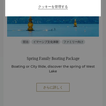
クッキーを管理する
宿泊
イマーシブ文化体験
ファミリー向け
Spring Family Boating Package
ご予
Boating or City Ride, discover the spring of West
シャ
予約
Lake
ト
ご宿
ルは
さらに詳しく