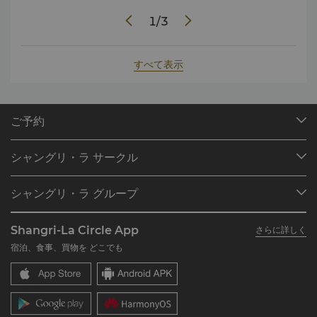
1
/
3
すべて表示
ご予約
目的地
シャングリ・ラ サークル
ご予約の検索
プログラム概要
ミーティング＆イベント
シャングリ・ラ グループ
シャングリ・ラ サークルに入会
レストラン＆バー
シャングリ・ラ グループについて
私のアカウント
投資家の皆さま
Shangri-La Circle App
さらに詳しく
シャングリ・ラ ブランド
よくあるお問合せや質問
採用情報
宿泊、食事、買物を どこでも
シャングリ・ラ センター
SLCに関するお問い合わせ
企業の社会的責任
レジデンス
ニュース
お問い合わせ