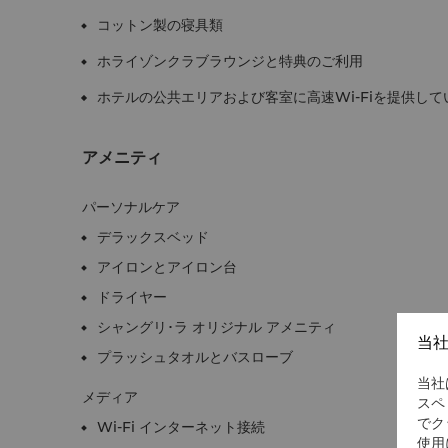
コットン製の寝具類
ホライゾンクラブラウンジと特典のご利用
ホテルの公共エリアおよび客室に高速Wi-Fiを提供して
アメニティ
パーソナルケア
デラックスベッド
アイロンとアイロン台
ドライヤー
シャングリ･ラ オリジナル アメニティ
当
プラッシュタオルとバスローブ
当社
メディア
スペ
でク
Wi-Fi インターネット接続
使用