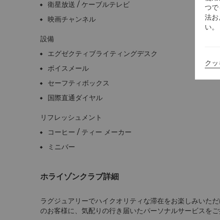
衛星放送 / ケーブルテレビ
つで
法お
映画チャンネル
い。
設備
エグゼクティブライティングデスク
クッ
ボイスメール
セーフティボックス
国際直通ダイヤル
リフレッシュメント
コーヒー / ティー メーカー
ミニバー
ホライゾンクラブ詳細
ラグジュアリーでハイクオリティな滞在をお楽しみいただ
のお客様に、気配りの行き届いたパーソナルサービスをご