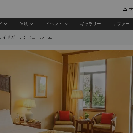
サ

グ
体験
イベント
ギャラリー
オファー
サイドガーデンビュールーム