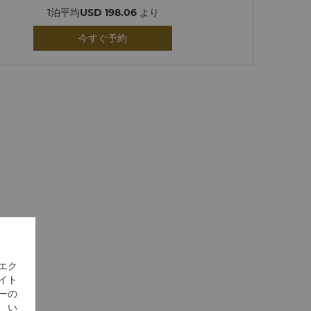
1泊平均
USD 198.06
より
今すぐ予約
エク
イト
ーの
、い