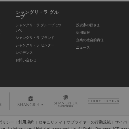
シャングリ・ラ グル
ープ
シャングリ・ラ グループにつ
投資家の皆さま
いて
入
採用情報
シャングリ・ラ ブランド
企業の社会的責任
シャングリ・ラ センター
ニュース
レジデンス
お問い合わせ
ポリシー
利用規約
セキュリティ
サプライヤーの行動規範
サイバ
|
|
|
|
gri-La International Hotel Management Ltd. All Rights Reserved.
ICP licen