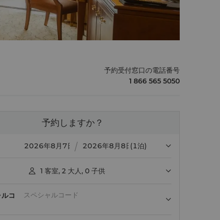
予約受付窓口の電話番号
1 866 565 5050
予約しますか？
(1泊)
1
客室
,
2
大人
,
0
子供

ャルコ