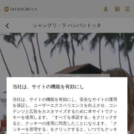



シャングリ・ラ ハンバントッタ

今すぐ予約する

当社は、サイトの機能を有効にし
当社は、サイトの機能を有効にし、安全なサイトの運用
を保証し、ユーザーエクスペリエンスを向上させ、コン
テンツと広告をカスタマイズするために本サイトでクッ

キーを使用します。「すべてを承諾する」をクリックす

ると、クッキーの使用に同意したことになります。「ク
ッキーを管理する」をクリックすると、いつでもクッキ