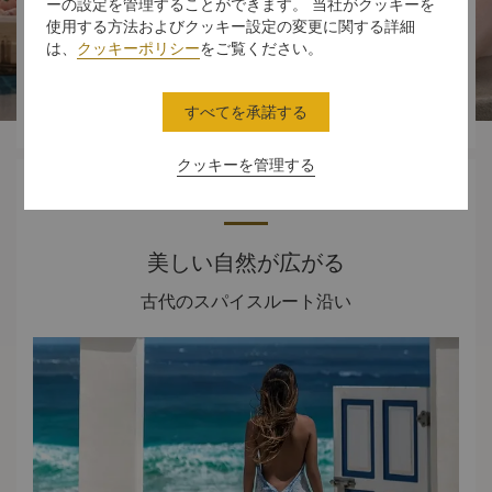
ーの設定を管理することができます。 当社がクッキーを




使用する方法およびクッキー設定の変更に関する詳細
は、
クッキーポリシー
をご覧ください。
スタンダード
ダイニング
体験
オファー
すべてを承諾する
ルーム
クッキーを管理する
ホテル概要
美しい自然が広がる
古代のスパイスルート沿い