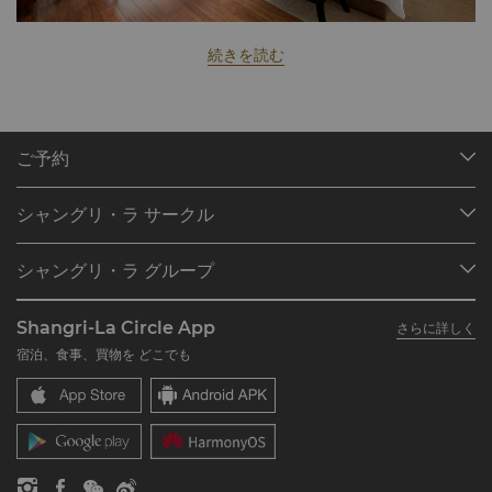
続きを読む
ご予約
目的地
シャングリ・ラ サークル
ご予約の検索
プログラム概要
ミーティング＆イベント
シャングリ・ラ グループ
シャングリ・ラ サークルに入会
レストラン＆バー
シャングリ・ラ グループについて
私のアカウント
投資家の皆さま
Shangri-La Circle App
さらに詳しく
シャングリ・ラ ブランド
よくあるお問合せや質問
採用情報
宿泊、食事、買物を どこでも
シャングリ・ラ センター
SLCに関するお問い合わせ
企業の社会的責任
レジデンス
ニュース
お問い合わせ