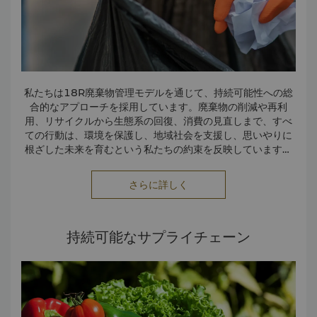
私たちは18R廃棄物管理モデルを通じて、持続可能性への総
合的なアプローチを採用しています。廃棄物の削減や再利
用、リサイクルから生態系の回復、消費の見直しまで、すべ
ての行動は、環境を保護し、地域社会を支援し、思いやりに
根ざした未来を育むという私たちの約束を反映しています。
• 私たちの行動指針である18Rモデル：再考、拒否、削減、再
さらに詳しく
利用、修理、改修、再製造、再利用、リサイクル、回復、復
元、再統合、再植林、再野生化、再充電、尊重、再教育、結
果としての利益。
• 18Rを環境と社会に永続的な影響を与えるための青写真と
持続可能なサプライチェーン
し、これらのアクションによって、廃棄物を最小限に抑え、
資源を再生し、地域社会をサポートします。