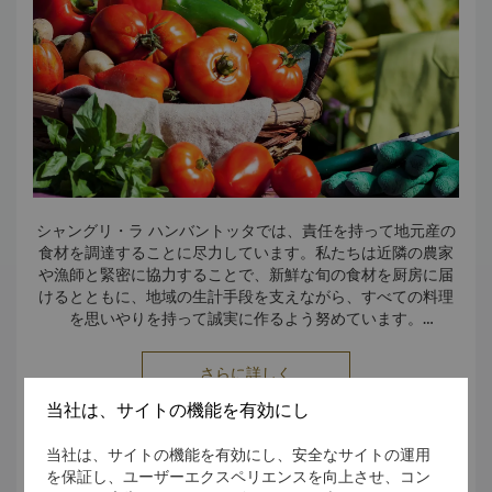
シャングリ・ラ ハンバントッタでは、責任を持って地元産の
食材を調達することに尽力しています。私たちは近隣の農家
や漁師と緊密に協力することで、新鮮な旬の食材を厨房に届
けるとともに、地域の生計手段を支えながら、すべての料理
を思いやりを持って誠実に作るよう努めています。
• 私たちはまた、品質と透明性を確保するために、倫理的かつ
さらに詳しく
追跡可能な調達を優先しています。
• 地元の生産者とのパートナーシップにより、地域社会の発展
当社は、サイトの機能を有効にし
が強化され、スリランカの多様な味覚が楽しめるようになり
文化遺産の支援
ます。
当社は、サイトの機能を有効にし、安全なサイトの運用
• 地元産を選択することで、私たちは環境への影響を軽減する
を保証し、ユーザーエクスペリエンスを向上させ、コン