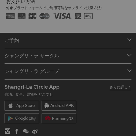
お支払い方法
対象プラットフォームでご利用可能なオンライン決済方法:
ご予約
目的地
シャングリ・ラ サークル
ご予約の検索
プログラム概要
ミーティング＆イベント
シャングリ・ラ グループ
シャングリ・ラ サークルに入会
レストラン＆バー
シャングリ・ラ グループについて
私のアカウント
投資家の皆さま
Shangri-La Circle App
さらに詳しく
シャングリ・ラ ブランド
よくあるお問合せや質問
採用情報
宿泊、食事、買物を どこでも
シャングリ・ラ センター
SLCに関するお問い合わせ
企業の社会的責任
レジデンス
ニュース
お問い合わせ