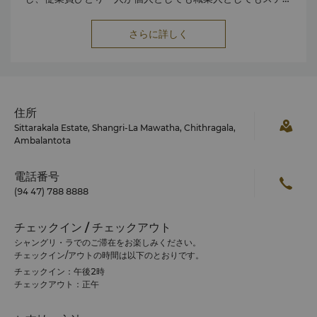
プアップできるよう支援します。
• シャングリ・ラ アカデミーを通じて、従業員は200以上の
さらに詳しく
厳選されたコースを利用し、スキルやキャリアを磨くことが
できます。
• 当社は、社内でのスーパーバイザーや指導的役割への昇進と
いった体系的なキャリアパスに誇りを持っています。
• 当社のエンゲージメントおよびウェルビーイングに関するプ
ログラムは総合的な育成に重点を置いており、ESGに沿った
住所
取り組みは目的意識と地域社会への影響を育みます。
Sittarakala Estate, Shangri-La Mawatha, Chithragala,
Ambalantota
電話番号
(94 47) 788 8888
チェックイン / チェックアウト
シャングリ・ラでのご滞在をお楽しみください。
チェックイン/アウトの時間は以下のとおりです。
チェックイン：午後2時
チェックアウト：正午