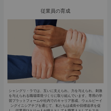
フォーマンスで活気づきます。
• この拠点を育成することで、シャングリ・ラ ハンバントッ
従業員の育成
タは伝統を継承するだけでなく、職人を育成し、生計を支
え、さらにはお客様の体験を豊かにしています。
シャングリ・ラでは、互いに支えられ、力を与えられ、刺激
を与えられる職場環境づくりに取り組んでいます。専用の学
習プラットフォームや社内でのキャリア形成、ウェルビーイ
ングイニシアチブを通じて、私たちは成長や目標追求を促
し、従業員ひとり一人が個人としても職業人としてもステッ