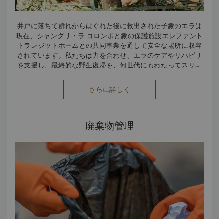
井戸に落ちて群れからはぐれた後に救出された子象のエラは
現在、シャングリ・ラ コロンボと象の保護施設エレファント
トランジットホームとの共同事業を通じて安全な場所に収容
されています。私たちは力を合わせ、エラのケアやリハビリ
を支援し、最終的な野生復帰を、何世代にもわたってスリラ
ンカの穏やかな巨獣を守っていきます。
• エラの受け入れは、自然保護と責任ある観光に対する私たち
さらに詳しく
の取り組みを反映しています。
• エラへのケアは、持続可能性、共感、文化的つながりという
シャングリ・ラの価値観を体現したものであり、「善をな
す」ことやそれを超える思いやりと一致するものです。
廃棄物管理
• 私たちと一緒にスリランカの野生生物を尊重し、エラととも
に希望を求める旅を祝いましょう。