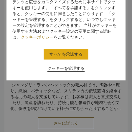
と同時に、私たちを支える人々や場所に有意義な影響を与え
テンツと広告をカスタマイズするために本サイトでクッ
ています。
キーを使用します。「すべてを承諾する」をクリックす
ると、クッキーの使用に同意したことになります。「ク
ッキーを管理する」をクリックすると、いつでもクッキ
ーの設定を管理することができます。 当社がクッキーを
使用する方法およびクッキー設定の変更に関する詳細
は、
クッキーポリシー
をご覧ください。
すべてを承諾する
クッキーを管理する
シャングリ・ラ ハンバントッタの職人村では、陶器や木彫
り、織物、バティックなど、スリランカの伝統芸術を継承す
る地元の職人を支援しています。お客様は職人と直接交流し
たり、遺産を訪ねたり、持続可能な創造性が地域社会や文
化、保護を結びつけている様子に立ち会ったりすることがで
きます。
• 職人村には4棟の伝統的な小屋があり、地元の職人による作
さらに詳しく
品を展示・販売しています。
• 夜になると、アンガンポラ武術、音楽、ダンスなどの文化パ