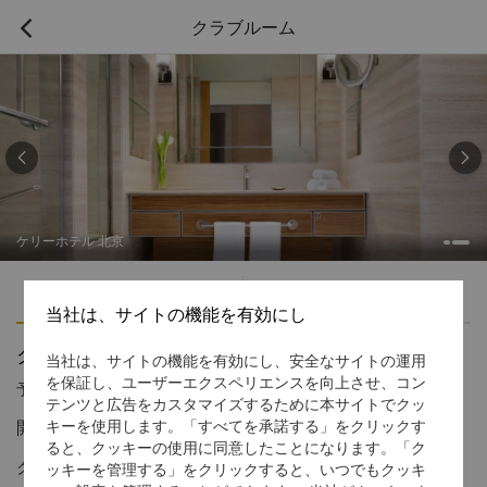
クラブルーム



ケリーホテル 北京
ハイライト
アメニティ
当社は、サイトの機能を有効にし
クラブルーム
当社は、サイトの機能を有効にし、安全なサイトの運用
を保証し、ユーザーエクスペリエンスを向上させ、コン
予約受付窓口の電話番号
1 866 565 5050
テンツと広告をカスタマイズするために本サイトでクッ
開放的な景色とシックなインテリア
キーを使用します。「すべてを承諾する」をクリックす
ると、クッキーの使用に同意したことになります。「ク
クラブルームでは充実した設備と特典で快適なご滞在が可能で、
ッキーを管理する」をクリックすると、いつでもクッキ