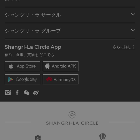
own mixologists.
目的地
シャングリ・ラ サークル
ご予約の検索
プログラム概要
ミーティング＆イベント
シャングリ・ラ グループ
シャングリ・ラ サークルに入会
レストラン＆バー
シャングリ・ラ グループについて
私のアカウント
投資家の皆さま
Shangri-La Circle App
さらに詳しく
シャングリ・ラ ブランド
よくあるお問合せや質問
採用情報
宿泊、食事、買物を どこでも
シャングリ・ラ センター
SLCに関するお問い合わせ
企業の社会的責任
レジデンス
ニュース
お問い合わせ