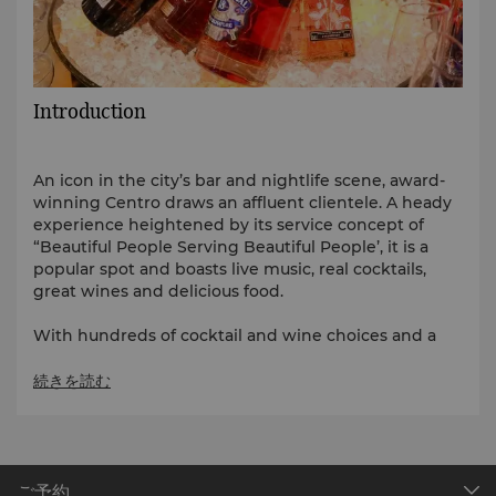
Introduction
An icon in the city’s bar and nightlife scene, award-
winning Centro draws an affluent clientele. A heady
experience heightened by its service concept of
“Beautiful People Serving Beautiful People’, it is a
popular spot and boasts live music, real cocktails,
great wines and delicious food.
With hundreds of cocktail and wine choices and a
food menu, guests are spoilt for choice. Aside from
an extensive selection of New and Old World wines,
続きを読む
champagnes, hard liquors, whiskies, beers, mocktails
and non-alcoholic drinks, all manners of cocktails
prevail; classics, champagne-based, martinis,
mojitos…the list goes on and on. Guests can even try
the Centro Star creations concocted by Centro’s very
ご予約