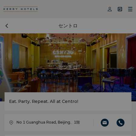



セントロ
セントロ
Eat. Party. Repeat. All at Centro!
No 1 Guanghua Road, Beijing、1階