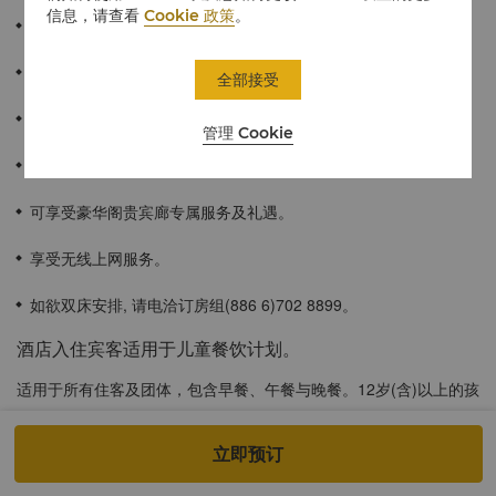
信息，请查看
Cookie 政策
。
89平方米 / 956平方英尺
可饱览迷人城市景色。
全部接受
豪华的单卧室套房配有独立起居室及会议区。
管理 Cookie
宽敞的浴室配备洗浴用品、深度浸泡浴缸。
可享受豪华阁贵宾廊专属服务及礼遇。
享受无线上网服务。
如欲双床安排, 请电洽订房组(886 6)702 8899。
酒店入住宾客适用于儿童餐饮计划。
适用于所有住客及团体，包含早餐、午餐与晚餐。12岁(含)以上的孩
童将以成人价格计费。若您立即加入「香格里拉会」会员，还可享
有专属优惠：7岁(含)以上但未满12岁的孩童可享成人餐价五折优
立即预订
惠，而未满7岁的孩童则可免费用餐(成人陪同，每房至多2位)。以上