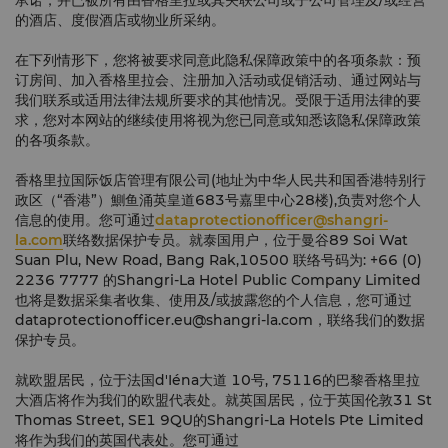
承诺，并已被所有由香格里拉或其关联公司或子公司管理及/或经营
的酒店、度假酒店或物业所采纳。
在下列情形下，您将被要求同意此隐私保障政策中的各项条款：预
订房间、加入香格里拉会、注册加入活动或促销活动、通过网站与
我们联系或适用法律法规所要求的其他情况。受限于适用法律的要
求，您对本网站的继续使用将视为您已同意或知悉该隐私保障政策
的各项条款。
香格里拉国际饭店管理有限公司(地址为中华人民共和国香港特别行
政区（“香港”）鰂鱼涌英皇道683号嘉里中心28楼),负责对您个人
信息的使用。您可通过
dataprotectionofficer@shangri-
la.com
联络数据保护专员。就泰国用户，位于曼谷89 Soi Wat
Suan Plu, New Road, Bang Rak,10500 联络号码为: +66 (0)
2236 7777 的Shangri-La Hotel Public Company Limited
也将是数据采集者收集、使用及/或披露您的个人信息，您可通过
dataprotectionofficer.eu@shangri-la.com
，联络我们的数据
保护专员。
就欧盟居民，位于法国d'Iéna大道 10号, 75116的巴黎香格里拉
大酒店将作为我们的欧盟代表处。就英国居民，位于英国伦敦31 St
Thomas Street, SE1 9QU的Shangri-La Hotels Pte Limited
将作为我们的英国代表处。您可通过