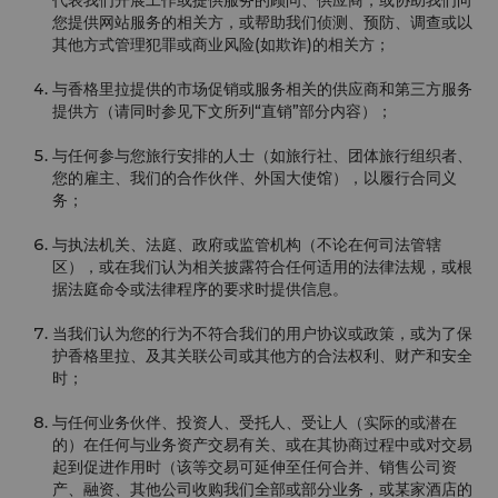
代表我们开展工作或提供服务的顾问、供应商，或协助我们向
您提供网站服务的相关方，或帮助我们侦测、预防、调查或以
其他方式管理犯罪或商业风险(如欺诈)的相关方；
与香格里拉提供的市场促销或服务相关的供应商和第三方服务
提供方（请同时参见下文所列“直销”部分内容）；
与任何参与您旅行安排的人士（如旅行社、团体旅行组织者、
您的雇主、我们的合作伙伴、外国大使馆），以履行合同义
务；
与执法机关、法庭、政府或监管机构（不论在何司法管辖
区），或在我们认为相关披露符合任何适用的法律法规，或根
据法庭命令或法律程序的要求时提供信息。
当我们认为您的行为不符合我们的用户协议或政策，或为了保
护香格里拉、及其关联公司或其他方的合法权利、财产和安全
时；
与任何业务伙伴、投资人、受托人、受让人（实际的或潜在
的）在任何与业务资产交易有关、或在其协商过程中或对交易
起到促进作用时（该等交易可延伸至任何合并、销售公司资
产、融资、其他公司收购我们全部或部分业务，或某家酒店的