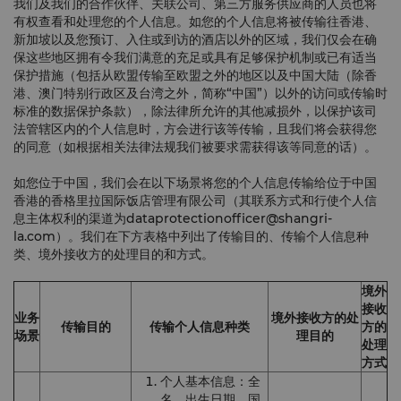
我们及我们的合作伙伴、关联公司、第三方服务供应商的人员也将
有权查看和处理您的个人信息。如您的个人信息将被传输往香港、
新加坡以及您预订、入住或到访的酒店以外的区域，我们仅会在确
保这些地区拥有令我们满意的充足或具有足够保护机制或已有适当
保护措施（包括从欧盟传输至欧盟之外的地区以及中国大陆（除香
港、澳门特别行政区及台湾之外，简称“中国”）以外的访问或传输时
标准的数据保护条款），除法律所允许的其他减损外，以保护该司
法管辖区内的个人信息时，方会进行该等传输，且我们将会获得您
的同意（如根据相关法律法规我们被要求需获得该等同意的话）。
如您位于中国，我们会在以下场景将您的个人信息传输给位于中国
香港的香格里拉国际饭店管理有限公司（其联系方式和行使个人信
息主体权利的渠道为
dataprotectionofficer@shangri-
la.com
）。我们在下方表格中列出了传输目的、传输个人信息种
类、境外接收方的处理目的和方式。
境外
接收
业务
境外接收方的处
传输目的
传输个人信息种类
方的
场景
理目的
处理
方式
个人基本信息：全
名、出生日期、国