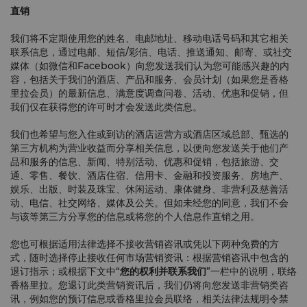
直销
我们将不定期使用您的姓名、电邮地址、移动电话号码和其它相关
联系信息，通过电邮、短信/彩信、电话、推送通知、邮寄、或社交
媒体（如微信和Facebook）向您发送我们认为您可能感兴趣的内
容，包括关于我们的酒店、产品和服务、会员计划（如果您是香格
里拉会员）的最新信息、满意度调查问卷、活动、优惠和促销，但
我们仅在获得您的许可时才会发送此类信息。
我们也希望与您入住或到访的酒店运营方或酒店区域总部、甄选的
第三方机构为营业收益而分享相关信息，以便向您发送关于他们产
品和服务的信息、新闻、特别活动、优惠和促销，包括旅游、交
通、零售、餐饮、酒店住宿、信用卡、金融和投资服务、房地产、
娱乐、出版、时装及珠宝、休闲运动、康体健身、非营利及慈善活
动、电信、社交网络、媒体及公关。但如未经您的同意，我们不会
与该等第三方分享您的信息或将您的个人信息作直销之用。
您也可根据适用法律选择不接收营销咨讯或凭以下两种免费的方
式，随时选择停止接收任何市场营销资讯：根据营销咨讯中包含的
退订指示；或根据下文中“
您的权利并联系我们
”一栏中的说明，联络
香格里拉。您退订此类营销资讯后，我们仍将向您发送非营销类咨
讯，例如您的预订信息或香格里拉会员联络，相关法律法规明令禁