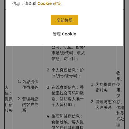
息。
信息，请查看
Cookie 政策
。
个人基本信息：姓
名、电话号码、电
全部接受
子邮件、地址、照
片、语言、称呼、
管理 Cookie
性别、国籍、居住
国家、出生日期、
公司、职位、价格/
市场/源代码、收入
信息、访问目；
个人身份信息：护
收
照/身份证号码；
集、
为您提供
为您提供住
使
入
住宿服务
在线身份信息：香
宿服务
用、
住：
格里拉会号码和级
保
提供
管理与您
别、酒店客人唯一
管理与您的
存、
住宿
的客户关
个人资料ID；
客户关系
传输
服务
系
和委
生理和健康信息：
托处
食物过敏、客人提
理
供的任何其他健康