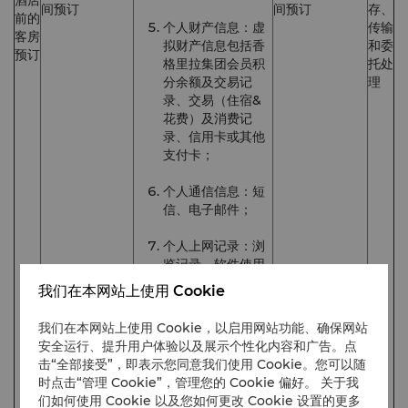
酒店
间预订
间预订
存、
前的
个人财产信息：虚
传输
客房
拟财产信息包括香
和委
预订
格里拉集团会员积
托处
分余额及交易记
理
录、交易（住宿&
花费）及消费记
录、信用卡或其他
支付卡；
个人通信信息：短
信、电子邮件；
个人上网记录：浏
览记录、软件使用
记录、点击记录；
我们在本网站上使用 Cookie
个人位置信息：行
我们在本网站上使用 Cookie，以启用网站功能、确保网站
踪记录、精确位置
安全运行、提升用户体验以及展示个性化内容和广告。点
信息、经纬度；
击“全部接受”，即表示您同意我们使用 Cookie。您可以随
时点击“管理 Cookie”，管理您的 Cookie 偏好。 关于我
其他信息：住宿信
们如何使用 Cookie 以及您如何更改 Cookie 设置的更多