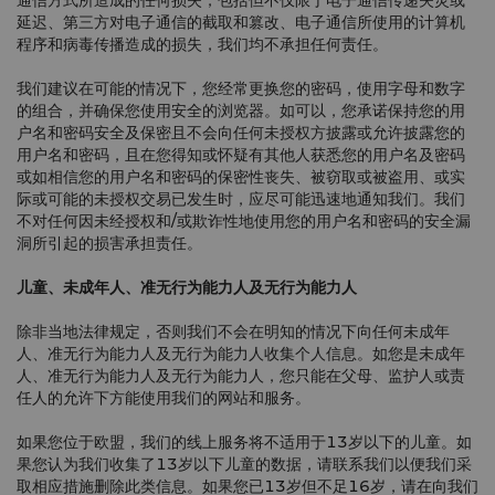
通信方式所造成的任何损失，包括但不仅限于电子通信传递失灵或
延迟、第三方对电子通信的截取和篡改、电子通信所使用的计算机
程序和病毒传播造成的损失，我们均不承担任何责任。
我们建议在可能的情况下，您经常更换您的密码，使用字母和数字
的组合，并确保您使用安全的浏览器。如可以，您承诺保持您的用
户名和密码安全及保密且不会向任何未授权方披露或允许披露您的
用户名和密码，且在您得知或怀疑有其他人获悉您的用户名及密码
或如相信您的用户名和密码的保密性丧失、被窃取或被盗用、或实
际或可能的未授权交易已发生时，应尽可能迅速地通知我们。我们
不对任何因未经授权和/或欺诈性地使用您的用户名和密码的安全漏
洞所引起的损害承担责任。
儿童、未成年人、准无行为能力人及无行为能力人
除非当地法律规定，否则我们不会在明知的情况下向任何未成年
人、准无行为能力人及无行为能力人收集个人信息。如您是未成年
人、准无行为能力人及无行为能力人，您只能在父母、监护人或责
任人的允许下方能使用我们的网站和服务。
如果您位于欧盟，我们的线上服务将不适用于13岁以下的儿童。如
果您认为我们收集了13岁以下儿童的数据，请联系我们以便我们采
取相应措施删除此类信息。如果您已13岁但不足16岁，请在向我们