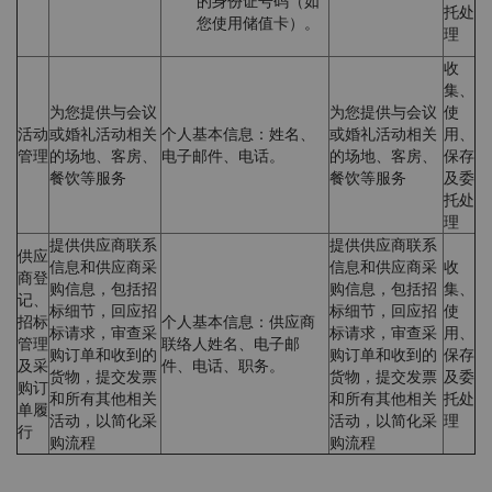
的身份证号码（如
托处
您使用储值卡）。
理
收
集、
为您提供与会议
为您提供与会议
使
活动
或婚礼活动相关
个人基本信息：姓名、
或婚礼活动相关
用、
管理
的场地、客房、
电子邮件、电话。
的场地、客房、
保存
餐饮等服务
餐饮等服务
及委
托处
理
提供供应商联系
提供供应商联系
供应
信息和供应商采
信息和供应商采
收
商登
购信息，包括招
购信息，包括招
集、
记、
标细节，回应招
标细节，回应招
使
招标
个人基本信息：供应商
标请求，审查采
标请求，审查采
用、
管理
联络人姓名、电子邮
购订单和收到的
购订单和收到的
保存
及采
件、电话、职务。
货物，提交发票
货物，提交发票
及委
购订
和所有其他相关
和所有其他相关
托处
单履
活动，以简化采
活动，以简化采
理
行
购流程
购流程