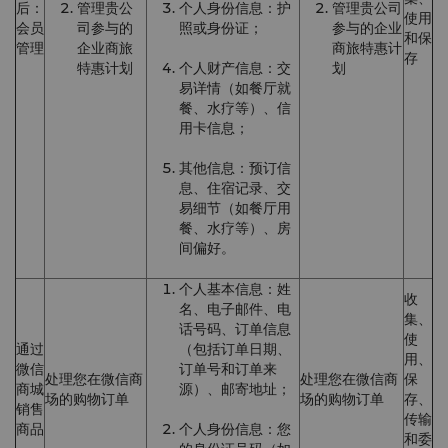
后：
管理贵公
个人身份信息：护
管理贵公司
使用
会员
司参与的
照或身份证；
参与的企业
和保
管理
企业商旅
商旅特惠计
存
特惠计划
个人财产信息：交
划
易详情（如餐厅就
餐、水疗等）、信
用卡信息；
其他信息：预订信
息、住宿记录、交
易细节（如餐厅用
餐、水疗等）、房
间偏好。
个人基本信息：姓
收
名、电子邮件、电
集、
话号码、订单信息
使
通过
（包括订单日期、
用、
微信
订单号和订单来
处理您在微信商
处理您在微信商
保
商城
源）、邮寄地址；
场的购物订单
场的购物订单
存、
销售
传输
商品
个人身份信息：您
和委