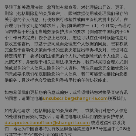
受限于相关适用法律，您可能有权查看、对处理提出异议、更正、
删除（包括删除您的会员账户）、限制数据使用或处理我们保存的
关于您的个人信息、行使数据可移植性或向主管机构提出投诉。在
合理可行并收到您的请求后，我们将竭诚在一（1）个月或于合理时
间内或基于所适用当地数据保护法律的要求（例如在中国境内于15
个工作日内完成）授予您上述权利。您也可以在任何时候撤销您对
接收直销咨讯、或基于您同意而处理您个人数据的同意。您有权就
完全基于自动化决策而作出的重要决定提出申诉和反对。您也可在
特定情形下，要求我们注销您的个人账户或删除您的个人信息，在
此情况下，并受限于相关适用法律所允许，我们将采取合理方式删
除或就你的个人信息去除你的个人资料。请注意如您完全撤销您的
同意或要求我们彻底删除您的个人信息，我们可能无法继续向您提
供服务，且这样也会导致您和香格里拉的任何协议终止。
如您希望我们更新您的信息或偏好，或希望撤销您对接受直销咨讯
的同意，请通过电邮
unsubscribe@shangri-la.com
联系我们。
如有其他请求（包括删除您的会员账户）、或就我们对您个人信息
的处理有任何疑问或投诉，请通过电邮联系我们的数据保护专员
dataprotectionofficer@shangri-la.com
或通过信件联系我
们，地址为中国香港特别行政区鰂鱼涌英皇道683号嘉里中心28楼
或其它于“简介”部分列明的联络方式。