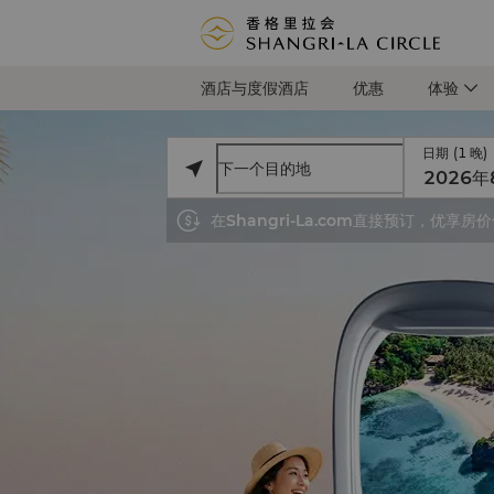
酒店与度假酒店
优惠
体验
日期
(
1
晚
)

在Shangri-La.com直接预订，优享房