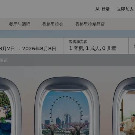
登录
立即加入

餐厅与酒吧
香格里拉会
香格里拉精品店
客房和宾客
1
客房
,
1
成人
,
0
儿童
-
价保证