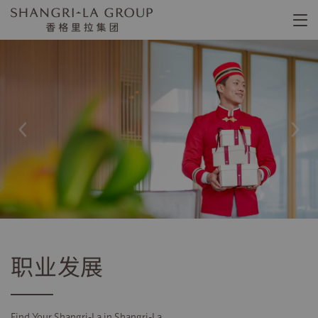
职业发展
Find Your Shangri-La in Shangri-La