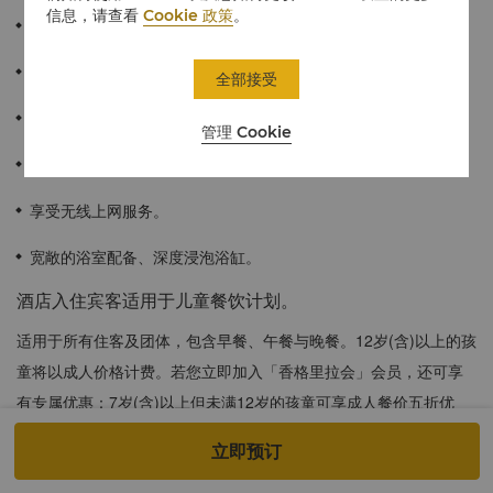
信息，请查看
Cookie 政策
。
39-50平方米 / 420-538平方英尺
可饱览台南都市风光全景。
全部接受
可享受豪华阁贵宾廊专属服务及礼遇。
管理 Cookie
舒适大床提供放松睡眠。
享受无线上网服务。
宽敞的浴室配备、深度浸泡浴缸。
酒店入住宾客适用于儿童餐饮计划。
适用于所有住客及团体，包含早餐、午餐与晚餐。12岁(含)以上的孩
童将以成人价格计费。若您立即加入「香格里拉会」会员，还可享
有专属优惠：7岁(含)以上但未满12岁的孩童可享成人餐价五折优
惠，而未满7岁的孩童则可免费用餐(成人陪同，每房至多2位)。以上
立即预订
价格须外加一成服务费。