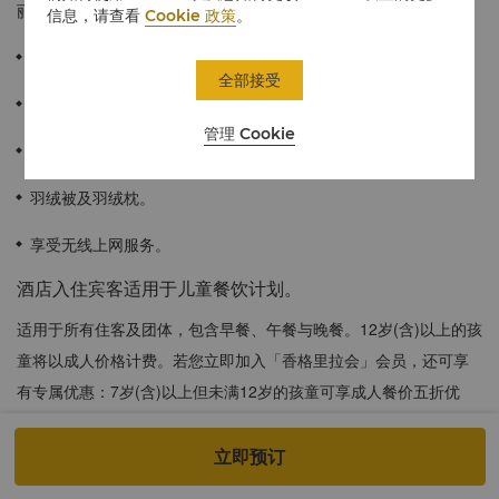
丽景色。
信息，请查看
Cookie 政策
。
50平方米 / 538平方英尺
全部接受
可饱览台南都市风光全景。
管理 Cookie
宽敞的浴室配备香格里拉洗浴用品、深度浸泡浴缸。
羽绒被及羽绒枕。
享受无线上网服务。
酒店入住宾客适用于儿童餐饮计划。
适用于所有住客及团体，包含早餐、午餐与晚餐。12岁(含)以上的孩
童将以成人价格计费。若您立即加入「香格里拉会」会员，还可享
有专属优惠：7岁(含)以上但未满12岁的孩童可享成人餐价五折优
惠，而未满7岁的孩童则可免费用餐(成人陪同，每房至多2位)。以上
价格须外加一成服务费。
立即预订