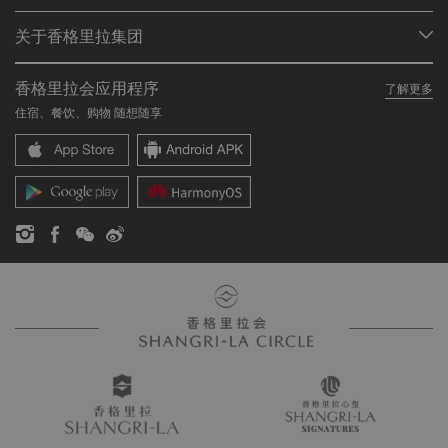
会员计划概述
会议与宴会
关于香格里拉集团
加入香格里拉会
餐厅与酒吧
关于我们
我的账户
投资咨询
香格里拉会应用程序
了解更多
我们的酒店品牌
常见问题
职业发展
住宿、餐饮、购物 随想随享
香格里拉中心
联络我们
企业社会责任
香格里拉公寓
新闻稿
联系方式