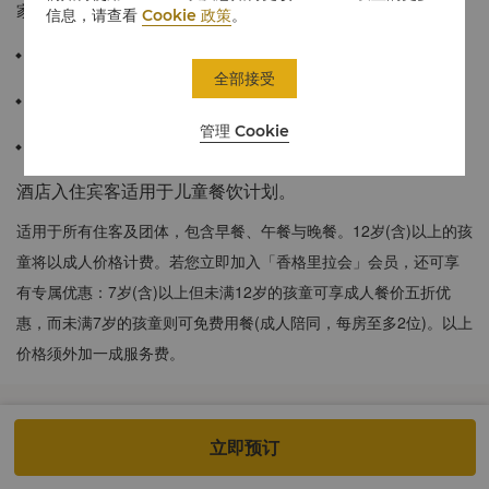
家庭成员打造更多私人空间。
信息，请查看
Cookie 政策
。
100平方米 / 1,076平方英尺
全部接受
可饱览台南都市风光全景
管理 Cookie
宽敞的浴室配备香格里拉洗浴用品、深度浸泡浴缸
酒店入住宾客适用于儿童餐饮计划。
适用于所有住客及团体，包含早餐、午餐与晚餐。12岁(含)以上的孩
童将以成人价格计费。若您立即加入「香格里拉会」会员，还可享
有专属优惠：7岁(含)以上但未满12岁的孩童可享成人餐价五折优
惠，而未满7岁的孩童则可免费用餐(成人陪同，每房至多2位)。以上
价格须外加一成服务费。
立即预订