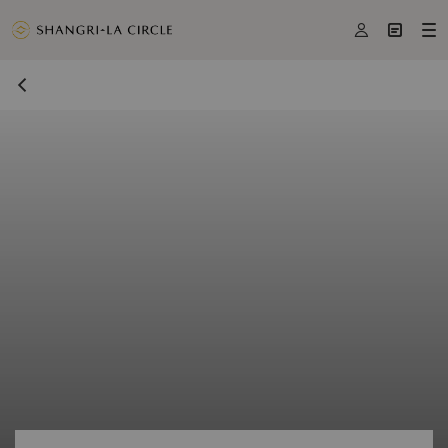


