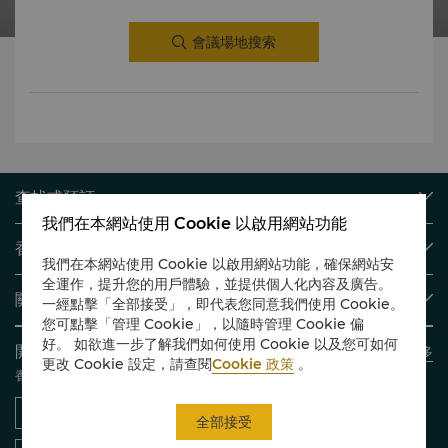
會議場地搜索
查找或預訂
我們在本網站使用 Cookie 以啟用網站功能
我們的目的地
香格里拉會
查找預訂
我們在本網站使用 Cookie 以啟用網站功能，確保網站安
全運作，提升您的用戶體驗，並提供個人化內容及廣告。
會員計劃概述
會議與宴會
關於香格里拉集團
一經點擊「全部接受」，即代表您同意我們使用 Cookie。
加入香格里拉會
餐廳與酒吧
您可點擊「管理 Cookie」，以隨時管理 Cookie 偏
關於我們
我的賬戶
投資諮詢
好。 如欲進一步了解我們如何使用 Cookie 以及您可如何
開啓無限精彩
了解更多
我們的酒店品牌
常見問題
職業發展
更改 Cookie 設定，請查閱
Cookie 政策
。
香格里拉移動應用
香格里拉中心
聯絡我們
企業社會責任
香格里拉公寓
新聞稿
全部接受
聯繫方式