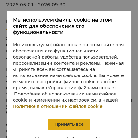
2026-05-01 - 2026-09-30
Мы используем файлы cookie на этом
Подробности предложения
Правила и условия
сайте для обеспечения его
функциональности
Загляните в спа-салон «Ци» и восстановите связь с
собой через персонализированное велнес-
Мы используем файлы cookie на этом сайте для
путешествие, вдохновленное пятью стихиями —
обеспечения его функциональности,
Деревом, Огнем, Землей, Металлом и Водой.
безопасной работы, удобства пользователей,
персонализации контента и рекламы. Нажимая
Начните с традиционного турецкого хаммама, а
«Принять все», вы соглашаетесь на
затем выберите элемент, который отражает ваши
использование нами файлов cookie. Вы можете
чувства в данный момент. Каждая процедура
изменить настройки файлов cookie в любое
сопровождается фирменным чаем, от освежающего
время, нажав «Управление файлами cookie».
зеленого чая с жасмином до раскрывающего сердце
Подробнее об использовании нами файлов
гибискуса, и индивидуальным ритуалом, сочетающим
cookie и изменении их настроек см. в нашей
уникальные эфирные масла, массажные техники и
Политике в отношении файлов cookie
.
базовые дыхательные практики.
Принять все
Осознанный отдых, позволяющий сбавить темп,
восстановить силы и энергию в идеальном темпе с
пакетом «Лето в движении».