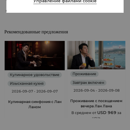
Управление файлами cookie
От 220 EUR с человека
Рекомендованные предложения
Проживание
Кулинарное удовольствие
Завтрак включен
Изысканная кухня
2026-09-04
- 2026-09-08
Изысканная кухня
2026-09-07
- 2026-09-07
Проживание с посещением
Кулинарная симфония с Лан
вечера Лан Лана
Ланом
USD 969
В среднем от
за
ночь