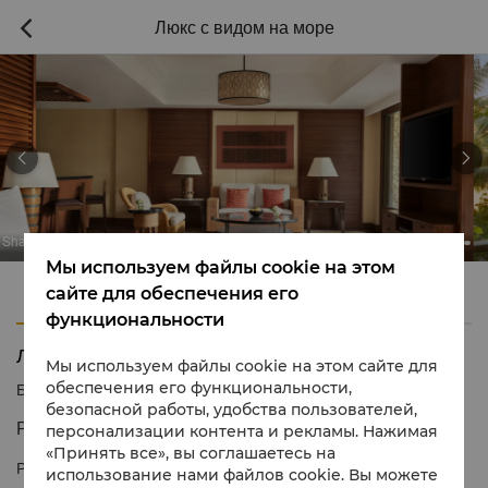
Люкс с видом на море



a Boracay
Shangri-L
Мы используем файлы cookie на этом
Характеристики
Удобства
сайте для обеспечения его
функциональности
Люкс с видом на море
Мы используем файлы cookie на этом сайте для
обеспечения его функциональности,
Бесплатно
1 866 565 5050
безопасной работы, удобства пользователей,
Роскошные люксы у моря.
персонализации контента и рекламы. Нажимая
«Принять все», вы соглашаетесь на
Роскошное жилье в формате студии с баром и большой
использование нами файлов cookie. Вы можете