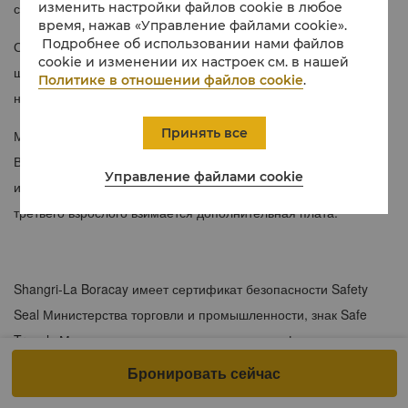
изменить настройки файлов cookie в любое
спальней — в люксах с видом на море просторно и уютно.
время, нажав «Управление файлами cookie».
Подробнее об использовании нами файлов
Отдельный балкон с открытой гидромассажной ванной и
cookie и изменении их настроек см. в нашей
шезлонгом находится так близко к пляжу, что с него можно
Политике в отношении файлов cookie
.
наслаждаться шелестом волн.
Принять все
Максимальное размещение в этом номере — четыре гостя.
Возможны следующие варианты:
2 взрослых и 2 ребёнка
Управление файлами cookie
или
3 взрослых и 1 ребёнок
. Обратите внимание: за
третьего взрослого взимается дополнительная плата.
Shangri-La Boracay имеет сертификат безопасности Safety
Seal Министерства торговли и промышленности, знак Safe
Travels Министерства туризма, а также сертификат
SafeGuard™ Hygiene Excellence и знак Safety Label от Bureau
Бронировать сейчас
Veritas, ведущего мирового агентства по сертификации,