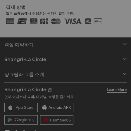
결제 방법
일부 플랫폼에서 허용되는 온라인 결제 수단:
객실 예약하기
호텔 찾기
Shangri-La Circle
예약 찾기
프로그램 개요
미팅 및 이벤트
샹그릴라 그룹 소개
Shangri-La Circle 가입하기
레스토랑 및 바
호텔 및 리조트 소개
계정 요약
투자자
Shangri-La Circle 앱
Learn More
호텔 브랜드
자주 묻는 질문
채용
언제 어디서나 숙박, 다이닝, 쇼핑을 즐기세요
레지던스
문의하기
글로벌 시티즌십
레지던스
뉴스
문의하기