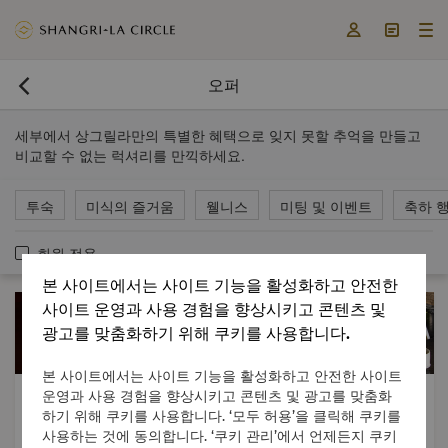



오퍼

세부에서 상그릴라만의 특별한 혜택으로 잊지 못할 추억을 만들고
비교할 수 없는 럭셔리를 만끽하세요.
투숙
미식의 즐거움
웰니스
미팅 및 이벤트
축하 
회원 전용
본 사이트에서는 사이트 기능을 활성화하고 안전한
사이트 운영과 사용 경험을 향상시키고 콘텐츠 및
광고를 맞춤화하기 위해 쿠키를 사용합니다.
본 사이트에서는 사이트 기능을 활성화하고 안전한 사이트
Culinary Delights
Culinary Delights
운영과 사용 경험을 향상시키고 콘텐츠 및 광고를 맞춤화
하기 위해 쿠키를 사용합니다. ‘모두 허용’을 클릭해 쿠키를
Festive Delights
Festive Delights
사용하는 것에 동의합니다. ‘쿠키 관리’에서 언제든지 쿠키
Gourmet Discovery
Gourmet Discovery
2026-09-18 - 2026-09-27
2026-08-01 - 2026-08-31