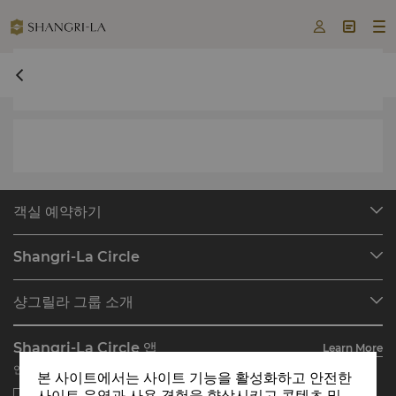



undefined undefined
객실 예약하기
호텔 찾기
Shangri-La Circle
예약 찾기
프로그램 개요
미팅 및 이벤트
샹그릴라 그룹 소개
Shangri-La Circle 가입하기
레스토랑 및 바
호텔 및 리조트 소개
계정 요약
투자자
Shangri-La Circle 앱
Learn More
호텔 브랜드
자주 묻는 질문
채용
언제 어디서나 숙박, 다이닝, 쇼핑을 즐기세요
본 사이트에서는 사이트 기능을 활성화하고 안전한
레지던스
문의하기
글로벌 시티즌십
사이트 운영과 사용 경험을 향상시키고 콘텐츠 및