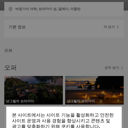
바랑가이 야팍, 보라카이 섬, 말레이, 아클란
기본 정보
더 보기
오퍼
오퍼
모두 보기
샹그릴라 보라카이
샹그릴라 보라카이
미식의 즐거움
미식의 즐거움
본 사이트에서는 사이트 기능을 활성화하고 안전한
고메 디스커버리
포토제닉
고메 디스커버리
썬 & 비치
사이트 운영과 사용 경험을 향상시키고 콘텐츠 및
2026-06-01
- 2027-05-31
광고를 맞춤화하기 위해 쿠키를 사용합니다.