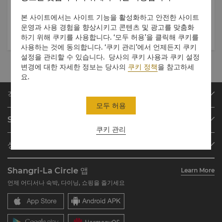
Sirena Cabanas
특별한 프라이빗 다이닝
본 사이트에서는 사이트 기능을 활성화하고 안전한 사이트
운영과 사용 경험을 향상시키고 콘텐츠 및 광고를 맞춤화
하기 위해 쿠키를 사용합니다. ‘모두 허용’을 클릭해 쿠키를
사용하는 것에 동의합니다. ‘쿠키 관리’에서 언제든지 쿠키
설정을 관리할 수 있습니다. 당사의 쿠키 사용과 쿠키 설정
변경에 대한 자세한 정보는 당사의
쿠키 정책
을 참고하세
요.
객실 예약하기
모두 허용
호텔 찾기
Shangri-La Circle
예약 찾기
쿠키 관리
프로그램 개요
미팅 및 이벤트
샹그릴라 그룹 소개
Shangri-La Circle 가입하기
레스토랑 및 바
호텔 및 리조트 소개
계정 요약
투자자
Shangri-La Circle 앱
Learn More
호텔 브랜드
자주 묻는 질문
채용
언제 어디서나 숙박, 다이닝, 쇼핑을 즐기세요
레지던스
문의하기
글로벌 시티즌십
레지던스
뉴스
문의하기