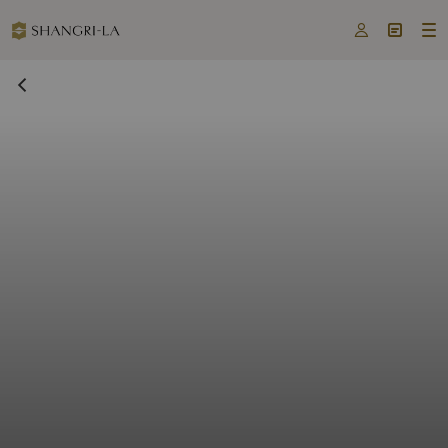


