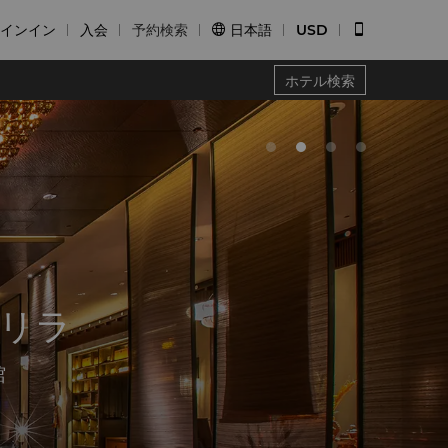
インイン
入会
予約検索
日本語
USD


ホテル検索
リラ
館