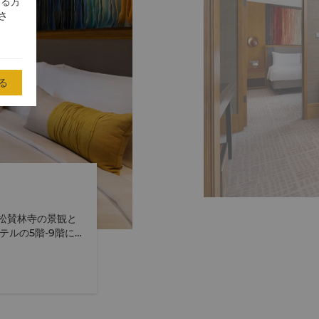
する方
さ
る
松賛林寺の景観と
ルの5階-9階に