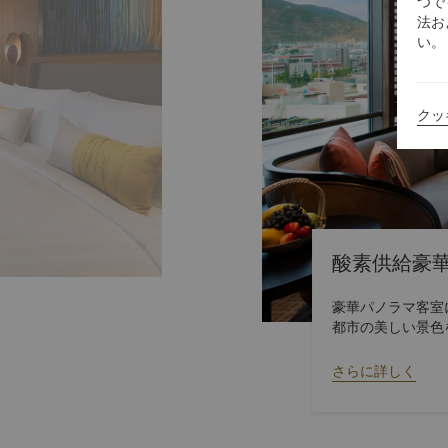
つで
法お
い。
クッ
酸素供給豪
豪華パノラマ客室
都市の美しい景色
あります。
さらに詳しく