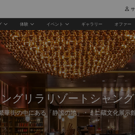
サ

グ
体験
イベント
ギャラリー
オファー
ャングリラリゾートシャング
繁華街の中にある「静謐の地」・ミニ蔵文化展示