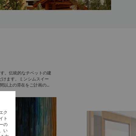
ます。伝統的なチベットの建
だけます。ミンシムスイー
週間以上の滞在をご計画のお
エク
イト
ーの
、い