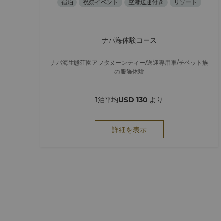
宿泊
祝祭イベント
空港送迎付き
リゾート
ナパ海体験コース
ナパ海生態荘園アフタヌーンティー/送迎専用車/チベット族
の服飾体験
1泊平均
USD 130
より
詳細を表示