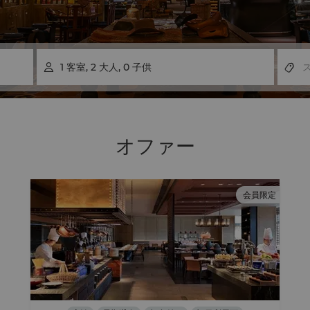
1
客室
,
2
大人
,
0
子供

オファー
会員限定