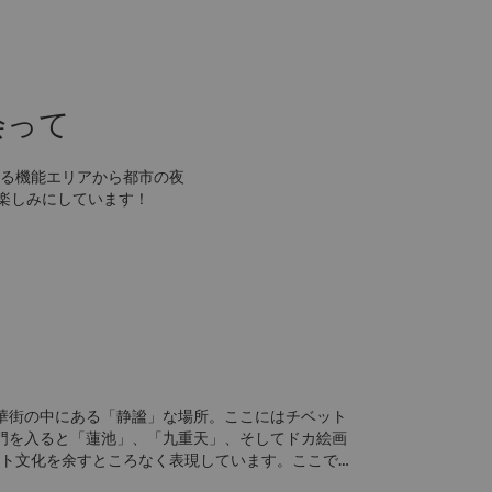
会って
る機能エリアから都市の夜
楽しみにしています！
華街の中にある「静謐」な場所。ここにはチベット
門を入ると「蓮池」、「九重天」、そしてドカ絵画
ット文化を余すところなく表現しています。ここで
作り、ドカ絵画を行い、チベット文化の魅力を実感