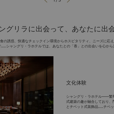


1
/
3
ングリラに出会って、あなたに出
食の誘惑、快適なチェックイン環境からホスピタリティ、ニーズに応え
で……シャングリ・ラホテルでは、あなたとの「香」との出会いを心から
文化体験
シャングリ・ラホテル――繁
式建築の趣が融合しており、
とチベット式装飾品……チベ
は、ショートニングランプを