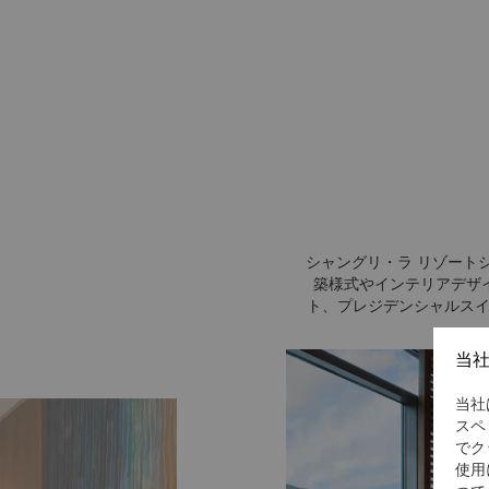
シャングリ・ラ リゾート
築様式やインテリアデザ
ト、プレジデンシャルスイ
当
当社
スペ
でク
使用