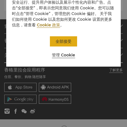
安全运行、提升用户体验以及展示个性化内容和广告。点
击“全部接受”，即表示您同意我们使用 Cookie。您可以随
时点击“管理 Cookie”，管理您的 Cookie 偏好。 关于我
们如何使用 Cookie 以及您如何更改 Cookie 设置的更多
信息，请查看
Cookie 政策
。
查找或预订
我们的目的地
香格里拉会
全部接受
查找预订
会员计划概述
会议与宴会
管理 Cookie
关于香格里拉集团
加入香格里拉会
餐厅与酒吧
关于我们
我的账户
投资咨询
香格里拉会应用程序
了解更多
我们的酒店品牌
常见问题
职业发展
住宿、餐饮、购物 随想随享
香格里拉中心
联络我们
企业社会责任
香格里拉公寓
新闻稿
联系方式