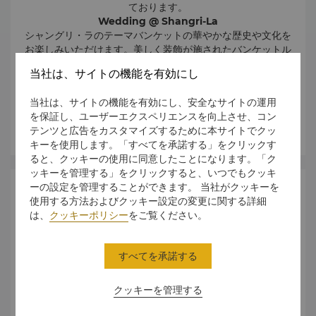
ております。
Wedding @ Shangri-La
シャングリ・ラのテーマバンケットの華やかな歴史や文化を
お楽しみいただけます。美しく装飾が施されたバンケットル
ームやフィワイエで、本格的な現地の特徴を活かしたオプシ
当社は、サイトの機能を有効にし
ョンとともに、独自のウェディングに一工夫を凝らします。
伝統的なチベットバンケットでは、参加ゲストの皆様が現地
当社は、サイトの機能を有効にし、安全なサイトの運用
のパフォーマンスをお楽しみいただけます。ホテルの専門的
を保証し、ユーザーエクスペリエンスを向上させ、コン
な料理チームがご用意する伝統的な料理各種も取り揃えてお
さらに詳しく
テンツと広告をカスタマイズするために本サイトでクッ
ります。伝統的な現地の衣装を身にまとったサービススタッ
キーを使用します。「すべてを承諾する」をクリックす
フが、全体的なチベット文化の雰囲気を盛り上げます。
ると、クッキーの使用に同意したことになります。「ク
ッキーを管理する」をクリックすると、いつでもクッキ
ーの設定を管理することができます。 当社がクッキーを
Event Spaces
使用する方法およびクッキー設定の変更に関する詳細
は、
クッキーポリシー
をご覧ください。
すべてを承諾する
クッキーを管理する