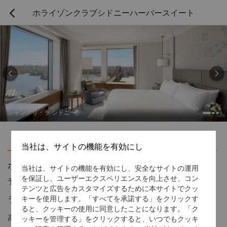
ホライゾンクラブシドニーハーバースイート



シャングリ・ラ シドニー
ハイライト
アメニティ
当社は、サイトの機能を有効にし
ホライゾンクラブシドニーハーバースイート
当社は、サイトの機能を有効にし、安全なサイトの運用
を保証し、ユーザーエクスペリエンスを向上させ、コン
予約受付窓口の電話番号
1 866 565 5050
テンツと広告をカスタマイズするために本サイトでクッ
ラグジュアリーの芸術
キーを使用します。「すべてを承諾する」をクリックす
ると、クッキーの使用に同意したことになります。「ク
高層階にあるホライゾンクラブシドニーハーバースイートでは、
ッキーを管理する」をクリックすると、いつでもクッキ