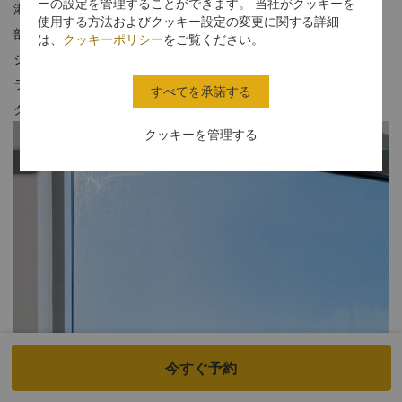
ーの設定を管理することができます。 当社がクッキーを
港の色合いを反映したモダンなデザインが使われております。お
使用する方法およびクッキー設定の変更に関する詳細
部屋から、シドニーハーバーブリッジやシドニーオペラハウス、
は、
クッキーポリシー
をご覧ください。
シドニーハーバーの眺めをお楽しみいただけます。ホライゾング
ランドハーバービュースイートにご滞在のお客様は、ホライゾン
すべてを承諾する
クラブラウンジと特典をご利用いただけます。
クッキーを管理する
今すぐ予約