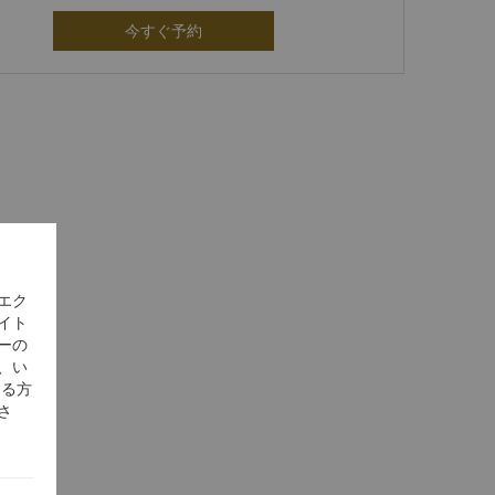
今すぐ予約
エク
イト
ーの
、い
する方
さ