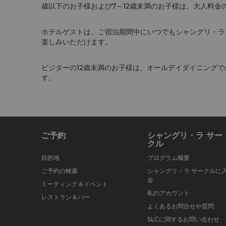
歳以下のお子様および7～12歳未満のお子様は、大人料金
ホテルゲストは、ご宿泊期間中にいつでもシャングリ・ラ
楽しみいただけます。
ビジターの12歳未満のお子様は、オールデイダイニング
す。
ご予約
シャングリ・ラ サー
クル
目的地
プログラム概要
ご予約の検索
シャングリ・ラ サークルに
会
ミーティング＆イベント
私のアカウント
レストラン＆バー
よくあるお問合せや質問
SLCに関するお問い合わせ