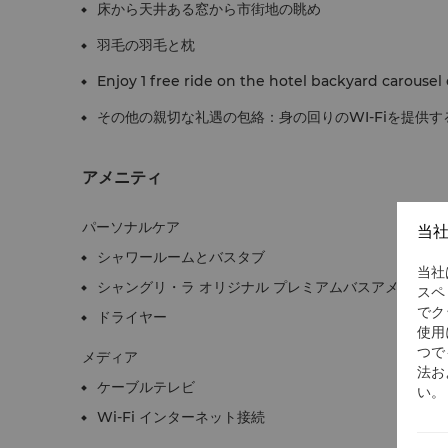
床から天井ある窓から市街地の眺め
羽毛の羽毛と枕
Enjoy 1 free ride on the hotel backyard carousel 
その他の親切な礼遇の包絡：身の回りのWI-Fiを提供す
アメニティ
パーソナルケア
当
シャワールームとバスタブ
当社
シャングリ・ラ オリジナル プレミアムバスアメニティ
スペ
でク
ドライヤー
使用
つで
メディア
法お
ケーブルテレビ
い。
Wi-Fi インターネット接続