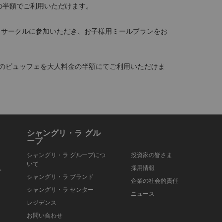
の半額でご利用いただけます。
 サークルに参加いただき、お子様用ミールプランをお
でのビュッフェを大人料金の半額にてご利用いただけま
シャングリ・ラ グル
ープ
シャングリ・ラ グループにつ
投資家の皆さま
いて
入
採用情報
シャングリ・ラ ブランド
企業の社会的責任
シャングリ・ラ センター
ニュース
レジデンス
お問い合わせ