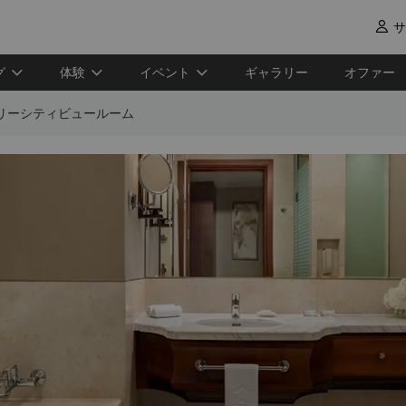
サ

グ
体験
イベント
ギャラリー
オファー
リーシティビュールーム