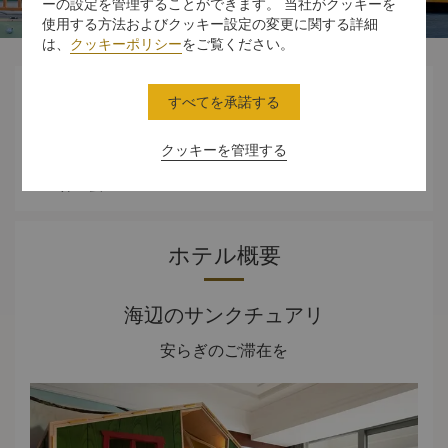
ーの設定を管理することができます。 当社がクッキーを
使用する方法およびクッキー設定の変更に関する詳細
は、
クッキーポリシー
をご覧ください。




すべてを承諾する
クッキーを管理する
スタンダード
ダイニング
体験
オファー
ルーム
ホテル概要
海辺のサンクチュアリ
安らぎのご滞在を